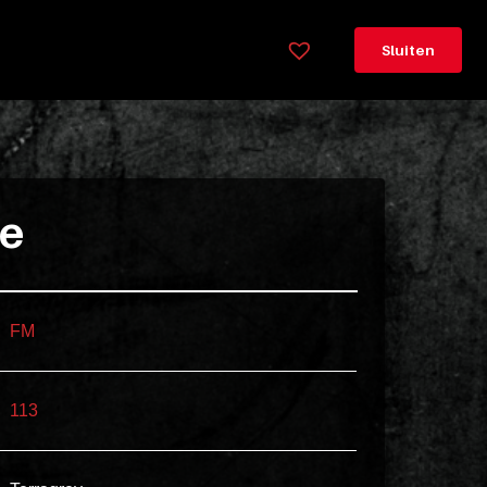
×
Legenda
Sluiten
Greeploos
78cm
hoog
Lorem
ie
ipsum
dolor
sit
amet
FM
consectetur,
adipisicing
113
elit.
Veniam
cum