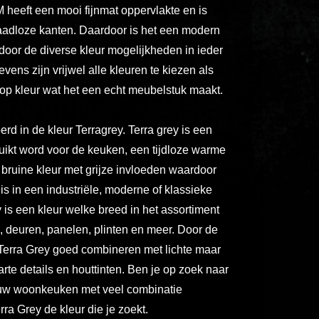
ex
heeft een mooi fijnmat oppervlakte en is
vero
adloze kanten. Daardoor is het een modern
animi
 door de diverse kleur mogelijkheden in ieder
dolore
evens zijn vrijwel alle kleuren te kiezen als
explicabo
op kleur wat het een echt meubelstuk maakt.
tenetur
voluptatibus
rd in de kleur Terragrey. Terra grey is een
quidem
ruikt word voor de keuken, een tijdloze warme
illo
e bruine kleur met grijze invloeden waardoor
rerum
 is in een industriële, moderne of klassieke
unde
 is een kleur welke breed in het assortiment
inventore
n, deuren, panelen, plinten en meer. Door de
enim
 Terra Grey goed combineren met lichte maar
ipsum
rte details en houttinten. Ben je op zoek naar
optio
quo,
ouw woonkeuken met veel combinatie
delectus
ra Grey de kleur die je zoekt.