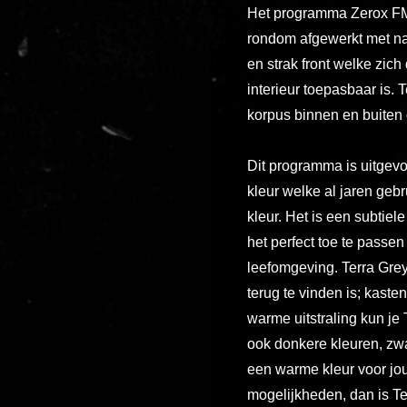
Het programma Zerox FM 
rondom afgewerkt met na
en strak front welke zich
interieur toepasbaar is. T
korpus binnen en buiten 
Dit programma is uitgevoe
kleur welke al jaren geb
kleur. Het is een subtiel
het perfect toe te passen
leefomgeving. Terra Grey
terug te vinden is; kaste
warme uitstraling kun je
ook donkere kleuren, zwa
een warme kleur voor j
mogelijkheden, dan is Ter