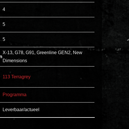
esse
4
ipsam
perferendis.
5
5
Title
Lorem
X-13, G78, G91, Greenline GEN2, New
n
ipsum
Dimensions
dolor
sit
113 Terragrey
amet
consectetur,
Programma
adipisicing
elit.
Leverbaar/actueel
Veniam
cum