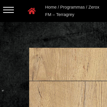
Ga
Home
/
Programmas
/
Zerox
naar
FM – Terragrey
inhoud
Programmas
Kastkleuren
Ladensystemen
Greeploos
Grepen
en
knoppen