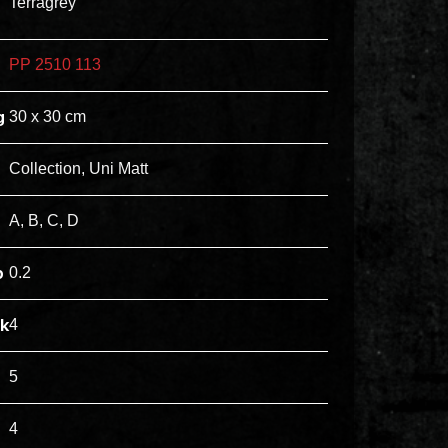
Terragrey
ex
vero
PP 2510 113
animi
dolore
g
30 x 30 cm
explicabo
tenetur
Collection, Uni Matt
voluptatibus
quidem
A, B, C, D
illo
rerum
p
0.2
unde
inventore
jk
4
enim
ipsum
5
optio
quo,
4
delectus