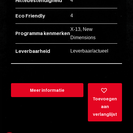
Hittebestendigheid
4
esse
ipsam
Eco Friendly
4
perferendi
X-13, New
Programma kenmerken
Dimensions
Title
Leverbaarheid
Leverbaar/actueel
Lorem
ipsum
dolor
sit
amet
Meer informatie
consectet
Toevoegen
adipisicin
aan
elit.
verlanglijst
Veniam
cum