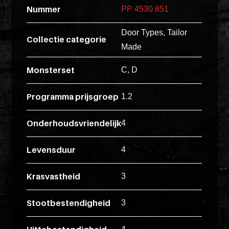
Pakketten
ex
Nummer
PP 4530 851
vero
Glaskasten
Door Types, Tailor
animi
Collectie categorie
Made
dolore
Productstandaard
explicabo
Monsterset
C, D
tenetur
voluptati
Programma prijsgroep
1.2
Producten
quidem
zoeken
illo
Onderhoudsvriendelijk
4
rerum
unde
Login
Levensduur
4
POS
inventore
enim
Krasvastheid
3
ipsum
optio
Stootbestendigheid
3
quo,
delectus