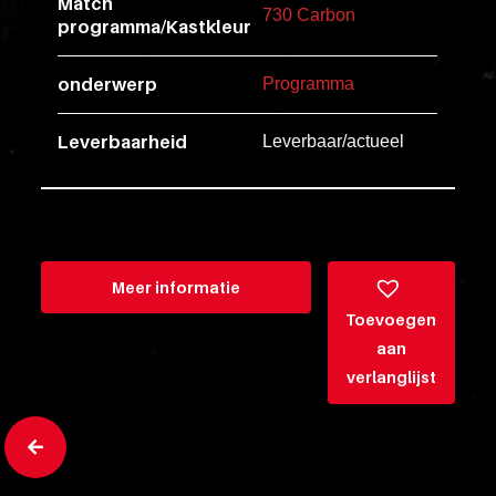
Match
esse
730 Carbon
programma/Kastkleur
ipsam
perferendi
onderwerp
Programma
Leverbaarheid
Leverbaar/actueel
Title
Lorem
ipsum
dolor
sit
Meer informatie
amet
Toevoegen
consectet
aan
adipisicin
verlanglijst
elit.
Veniam
cum
ex