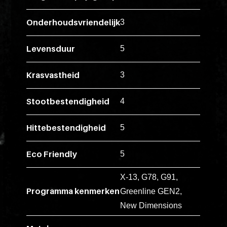
ex
vero
Onderhoudsvriendelijk
3
animi
dolore
Levensduur
5
explicabo
tenetur
Krasvastheid
3
voluptati
quidem
Stootbestendigheid
4
illo
rerum
Hittebestendigheid
5
unde
inventore
Eco Friendly
5
enim
X-13, G78, G91,
ipsum
Programma kenmerken
Greenline GEN2,
optio
quo,
New Dimensions
delectus