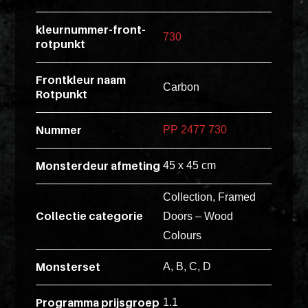
esse
kleurnummer-front-
ipsam
730
rotpunkt
perferendi
Frontkleur naam
Carbon
Rotpunkt
Title
Lorem
Nummer
PP 2477 730
ipsum
dolor
Monsterdeur afmeting
45 x 45 cm
sit
amet
Collection, Framed
Collectie categorie
consectet
Doors – Wood
adipisicin
Colours
elit.
Monsterset
A, B, C, D
Veniam
cum
Programma prijsgroep
1.1