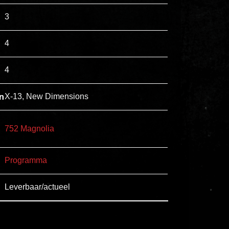
esse
3
ipsam
perferendis.
4
4
Title
Lorem
n
X-13, New Dimensions
ipsum
dolor
752 Magnolia
sit
amet
Programma
consectetur,
adipisicing
Leverbaar/actueel
elit.
Veniam
cum