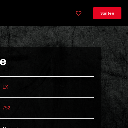
×
Legenda
Sluiten
Greeploos
78cm
hoog
Lorem
ie
ipsum
dolor
sit
amet
LX
consectetur,
adipisicing
752
elit.
Veniam
cum