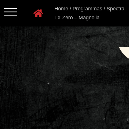
Ga
Home
/
Programmas
/
Spectra
naar
LX Zero – Magnolia
inhoud
Programmas
Kastkleuren
Ladensystemen
Greeploos
Grepen
en
knoppen