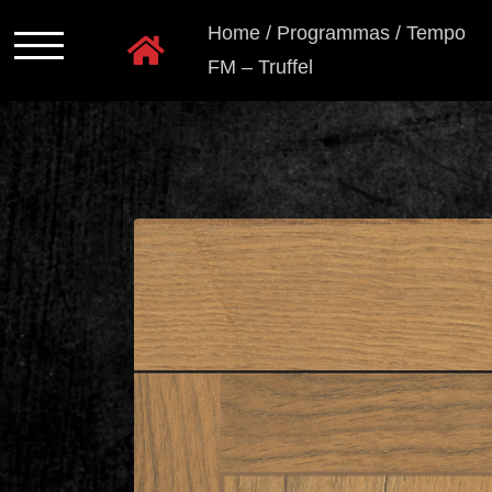
Ga
Home
/
Programmas
/
Tempo
naar
FM – Truffel
inhoud
Programmas
Kastkleuren
Ladensystemen
Greeploos
Grepen
en
knoppen