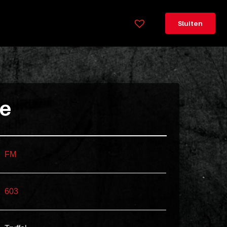
×
Legenda
Sluiten
Greeploos
78cm
hoog
Lorem
ie
ipsum
dolor
sit
amet
FM
consectetur,
adipisicing
603
elit.
Veniam
cum