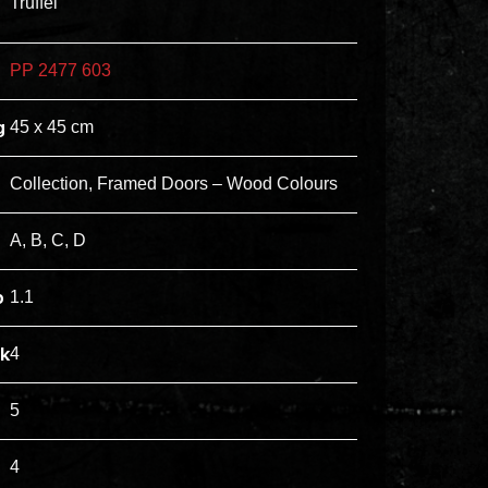
Truffel
ex
vero
PP 2477 603
animi
dolore
g
45 x 45 cm
explicabo
tenetur
Collection, Framed Doors – Wood Colours
voluptatibus
quidem
A, B, C, D
illo
rerum
p
1.1
unde
inventore
jk
4
enim
ipsum
5
optio
quo,
4
delectus