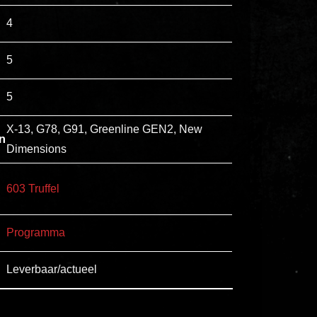
esse
4
ipsam
perferendis.
5
5
Title
Lorem
X-13, G78, G91, Greenline GEN2, New
n
ipsum
Dimensions
dolor
sit
603 Truffel
amet
consectetur,
Programma
adipisicing
elit.
Leverbaar/actueel
Veniam
cum