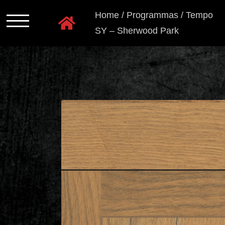
Ga
Home
/
Programmas
/
Tempo
naar
SY – Sherwood Park
inhoud
Programmas
Kastkleuren
Ladensystemen
Greeploos
Grepen
en
knoppen