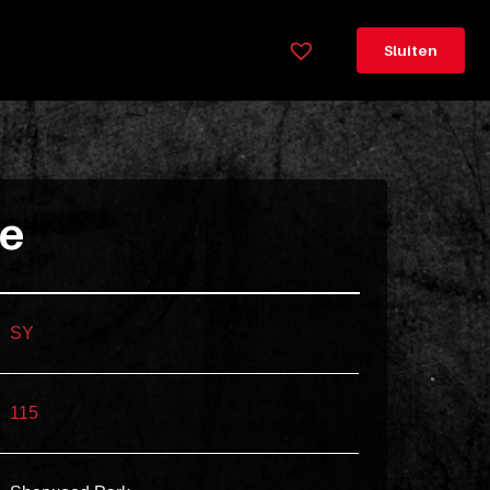
×
Legenda
Sluiten
Greeploos
78cm
hoog
Lorem
ie
ipsum
dolor
sit
amet
SY
consectetur,
adipisicing
115
elit.
Veniam
cum