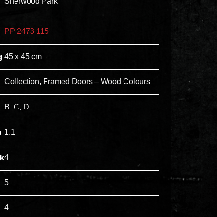
Sherwood Park
ex
vero
PP 2473 115
animi
dolore
g
45 x 45 cm
explicabo
tenetur
Collection, Framed Doors – Wood Colours
voluptatibus
quidem
B, C, D
illo
rerum
p
1.1
unde
inventore
jk
4
enim
ipsum
5
optio
quo,
4
delectus