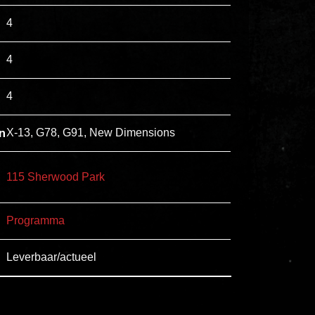
esse
4
ipsam
perferendis.
4
4
Title
Lorem
n
X-13, G78, G91, New Dimensions
ipsum
dolor
115 Sherwood Park
sit
amet
Programma
consectetur,
adipisicing
Leverbaar/actueel
elit.
Veniam
cum