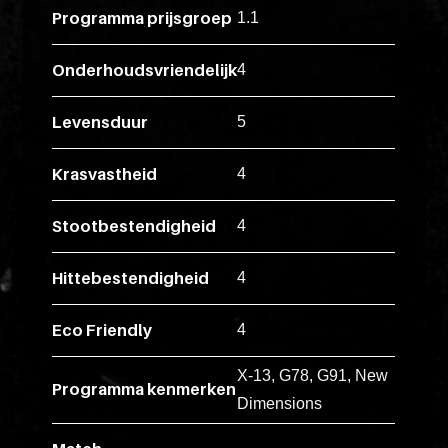
ex
Programma prijsgroep
1.1
vero
animi
Onderhoudsvriendelijk
4
dolore
explicabo
Levensduur
5
tenetur
voluptati
Krasvastheid
4
quidem
illo
Stootbestendigheid
4
rerum
unde
Hittebestendigheid
4
inventore
enim
Eco Friendly
4
ipsum
X-13, G78, G91, New
optio
Programma kenmerken
Dimensions
quo,
delectus