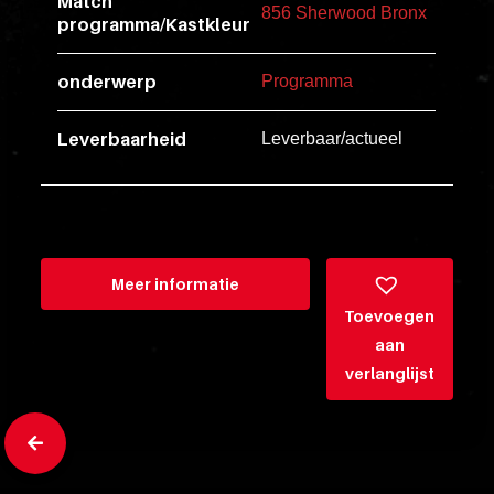
Match
esse
856 Sherwood Bronx
programma/Kastkleur
ipsam
perferendi
onderwerp
Programma
Leverbaarheid
Leverbaar/actueel
Title
Lorem
ipsum
dolor
sit
Meer informatie
amet
Toevoegen
consectet
aan
adipisicin
verlanglijst
elit.
Veniam
cum
ex