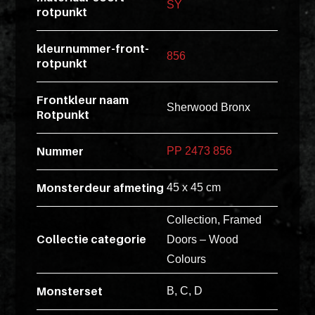
SY
rotpunkt
esse
ipsam
kleurnummer-front-
perferendi
856
rotpunkt
Frontkleur naam
Title
Sherwood Bronx
Rotpunkt
Lorem
ipsum
Nummer
PP 2473 856
dolor
sit
Monsterdeur afmeting
45 x 45 cm
amet
Collection, Framed
consectet
Collectie categorie
adipisicin
Doors – Wood
elit.
Colours
Veniam
Monsterset
B, C, D
cum