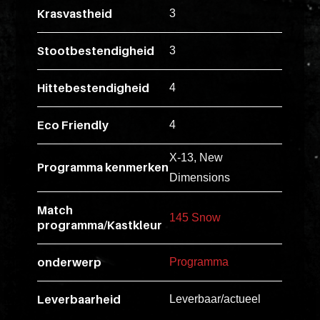
Krasvastheid
3
esse
ipsam
Stootbestendigheid
3
perferendi
Hittebestendigheid
4
Title
Eco Friendly
4
Lorem
ipsum
X-13, New
dolor
Programma kenmerken
Dimensions
sit
amet
Match
145 Snow
consectet
programma/Kastkleur
adipisicin
onderwerp
Programma
elit.
Veniam
Leverbaarheid
Leverbaar/actueel
cum