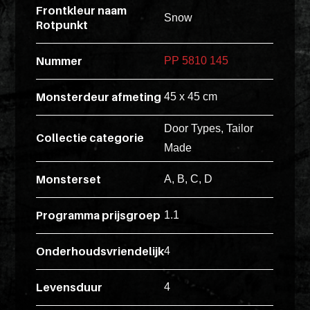
Pakketten
ex
Frontkleur naam
Snow
Rotpunkt
vero
Glaskasten
animi
Nummer
PP 5810 145
dolore
Productstandaard
explicabo
Monsterdeur afmeting
45 x 45 cm
tenetur
voluptati
Door Types, Tailor
Collectie categorie
Producten
quidem
Made
zoeken
illo
rerum
Monsterset
A, B, C, D
unde
Login
POS
Programma prijsgroep
inventore
1.1
enim
Onderhoudsvriendelijk
4
ipsum
optio
Levensduur
4
quo,
delectus