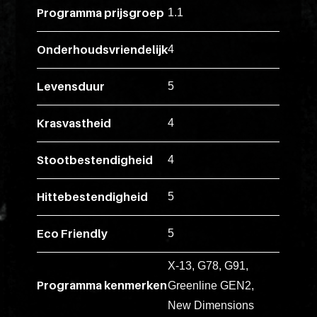
ex
Programma prijsgroep
1.1
vero
animi
Onderhoudsvriendelijk
4
dolore
explicabo
Levensduur
5
tenetur
voluptati
Krasvastheid
4
quidem
illo
Stootbestendigheid
4
rerum
unde
Hittebestendigheid
5
inventore
enim
Eco Friendly
5
ipsum
X-13, G78, G91,
optio
Programma kenmerken
Greenline GEN2,
quo,
New Dimensions
delectus