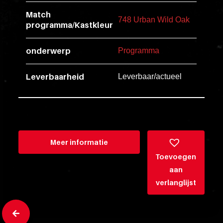
esse
Match
ipsam
748 Urban Wild Oak
programma/Kastkleur
perferendi
onderwerp
Programma
Title
Leverbaarheid
Leverbaar/actueel
Lorem
ipsum
dolor
sit
amet
Meer informatie
consectet
Toevoegen
adipisicin
aan
elit.
verlanglijst
Veniam
cum
ex