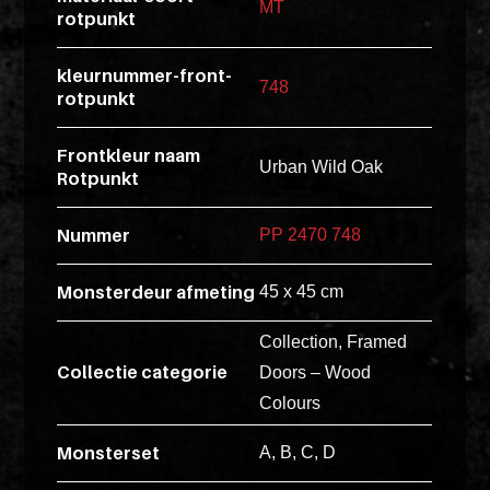
MT
rotpunkt
esse
ipsam
kleurnummer-front-
perferendi
748
rotpunkt
Frontkleur naam
Title
Urban Wild Oak
Rotpunkt
Lorem
ipsum
Nummer
PP 2470 748
dolor
sit
Monsterdeur afmeting
45 x 45 cm
amet
Collection, Framed
consectet
Collectie categorie
adipisicin
Doors – Wood
elit.
Colours
Veniam
Monsterset
A, B, C, D
cum