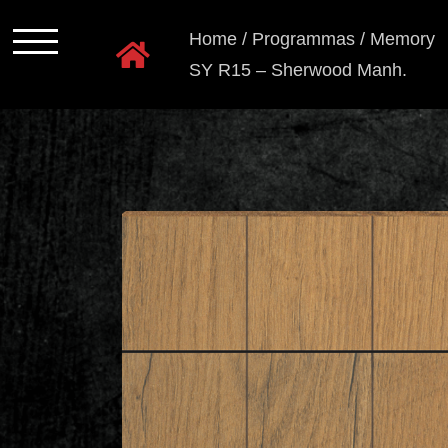
Ga
Home
/
Programmas
/
Memory
naar
SY R15 – Sherwood Manh.
inhoud
Programmas
Kastkleuren
Ladensystemen
Greeploos
Grepen
en
knoppen