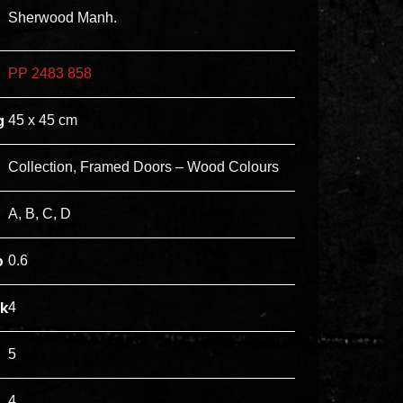
ex
Sherwood Manh.
vero
animi
PP 2483 858
dolore
explicabo
g
45 x 45 cm
tenetur
voluptatibus
Collection, Framed Doors – Wood Colours
quidem
illo
A, B, C, D
rerum
unde
p
0.6
inventore
enim
jk
4
ipsum
optio
5
quo,
4
delectus