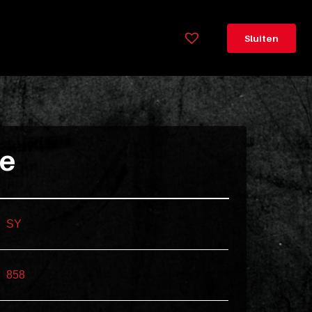
×
Legenda
Sluiten
Greeploos
78cm
hoog
Lorem
ie
ipsum
dolor
sit
amet
SY
consectetur,
adipisicing
elit.
858
Veniam
cum