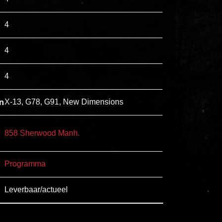
esse
4
ipsam
perferendis.
4
Title
4
Lorem
n
X-13, G78, G91, New Dimensions
ipsum
dolor
sit
858 Sherwood Manh.
amet
consectetur,
Programma
adipisicing
elit.
Leverbaar/actueel
Veniam
cum