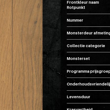
Frontkleur naam
Rotpunkt
Nummer
Monsterdeur afmetin
Collectie categorie
Monsterset
Programma prijsgroe
Onderhoudsvriendeli
Levensduur
Krasvastheid