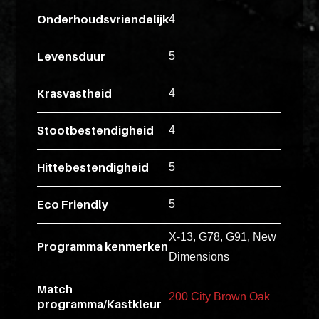
ex
Onderhoudsvriendelijk
4
vero
animi
Levensduur
5
dolore
explicabo
Krasvastheid
4
tenetur
voluptati
Stootbestendigheid
4
quidem
illo
Hittebestendigheid
5
rerum
unde
Eco Friendly
5
inventore
enim
X-13, G78, G91, New
Programma kenmerken
ipsum
Dimensions
optio
Match
quo,
200 City Brown Oak
programma/Kastkleur
delectus