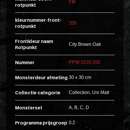
FM
rotpunkt
esse
ipsam
kleurnummer-front-
perferendi
200
rotpunkt
Frontkleur naam
Title
City Brown Oak
Rotpunkt
Lorem
ipsum
Nummer
PPW 5220 200
dolor
sit
Monsterdeur afmeting
30 x 30 cm
amet
consectet
Collectie categorie
Collection, Uni Matt
adipisicin
elit.
Monsterset
A, B, C, D
Veniam
cum
Programma prijsgroep
0.2