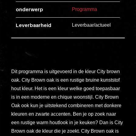
esse
onderwerp
Programma
ipsam
perferendi
Leverbaarheid
Leverbaar/actueel
Title
Lorem
ipsum
dolor
Dit programma is uitgevoerd in de kleur City brown
sit
oak. City Brown oak is een rustige bruine kunststof
amet
hout kleur. Het is een kleur welke goed toepasbaar
consectet
is in een moderne en chique woonstijl. City Brown
adipisicin
Oak ook kun je uitstekend combineren met donkere
elit.
kleuren en zwarte accenten. Ben je op zoek naar
Veniam
een rustige warm houtlook in je keuken? Dan is City
cum
Brown oak de kleur die je zoekt. City Brown oak is
ex