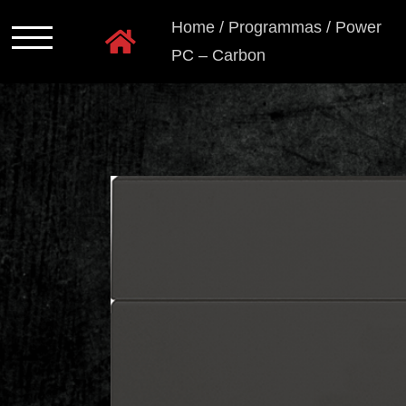
Ga
Home
/
Programmas
/
Power
naar
PC – Carbon
inhoud
Programmas
Kastkleuren
Ladensystemen
Greeploos
Grepen
en
knoppen