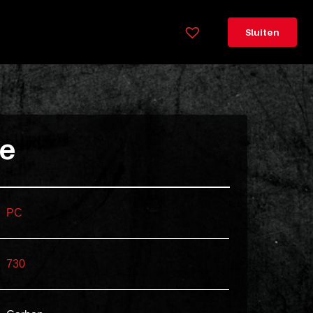
×
Legenda
Sluiten
Greeploos
78cm
hoog
Lorem
ie
ipsum
dolor
sit
amet
PC
consectetur,
adipisicing
730
elit.
Veniam
cum