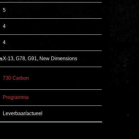
esse
5
ipsam
perferendis.
4
4
Title
Lorem
n
X-13, G78, G91, New Dimensions
ipsum
dolor
730 Carbon
sit
amet
Programma
consectetur,
adipisicing
Leverbaar/actueel
elit.
Veniam
cum