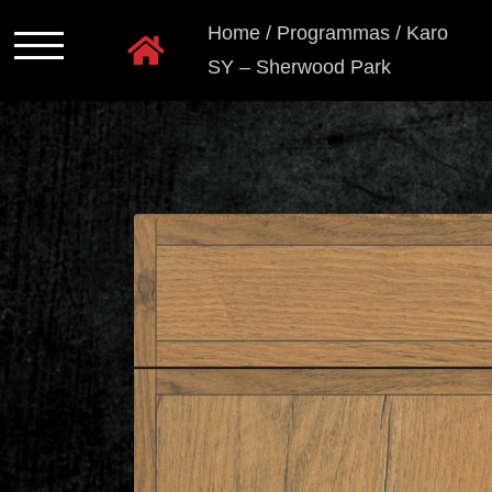
Ga
Home
/
Programmas
/
Karo
naar
SY – Sherwood Park
inhoud
Programmas
Kastkleuren
Ladensystemen
Greeploos
Grepen
en
knoppen