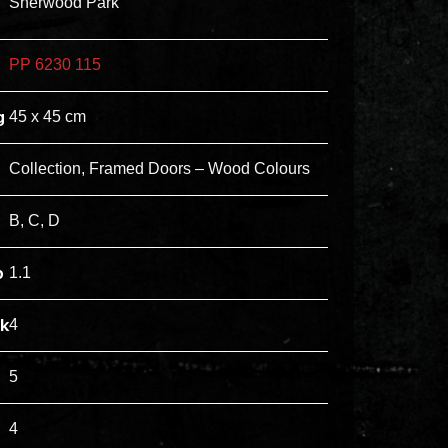
Sherwood Park
ex
vero
PP 6230 115
animi
dolore
g
45 x 45 cm
explicabo
tenetur
Collection, Framed Doors – Wood Colours
voluptatibus
quidem
B, C, D
illo
rerum
p
1.1
unde
inventore
jk
4
enim
ipsum
5
optio
quo,
4
delectus