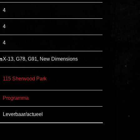
esse
4
ipsam
perferendis.
4
4
Title
Lorem
n
X-13, G78, G91, New Dimensions
ipsum
dolor
115 Sherwood Park
sit
amet
Programma
consectetur,
adipisicing
Leverbaar/actueel
elit.
Veniam
cum