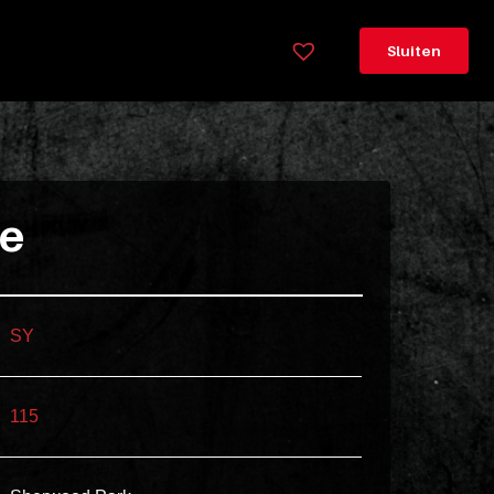
×
Legenda
Sluiten
Greeploos
78cm
hoog
Lorem
ie
ipsum
dolor
sit
amet
SY
consectetur,
adipisicing
115
elit.
Veniam
cum