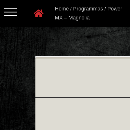
Ga
Home
/
Programmas
/
Power
naar
MX – Magnolia
inhoud
Programmas
Kastkleuren
Ladensystemen
Greeploos
Grepen
en
knoppen