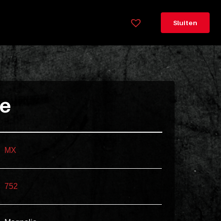
×
Legenda
Sluiten
Greeploos
78cm
hoog
Lorem
ie
ipsum
dolor
sit
amet
MX
consectetur,
adipisicing
752
elit.
Veniam
cum