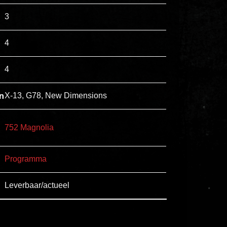
esse
3
ipsam
perferendis.
4
4
Title
Lorem
n
X-13, G78, New Dimensions
ipsum
dolor
752 Magnolia
sit
amet
Programma
consectetur,
adipisicing
Leverbaar/actueel
elit.
Veniam
cum