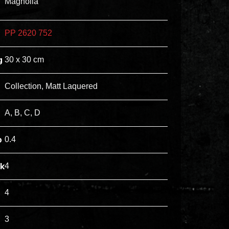
Magnolia
ex
vero
PP 2620 752
animi
dolore
g
30 x 30 cm
explicabo
tenetur
Collection, Matt Laquered
voluptatibus
quidem
A, B, C, D
illo
rerum
p
0.4
unde
inventore
jk
4
enim
ipsum
4
optio
quo,
3
delectus