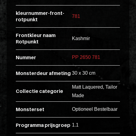
esse
kleurnummer-front-
ipsam
781
rotpunkt
perferendi
Frontkleur naam
Kashmir
Rotpunkt
Title
Lorem
Nummer
PP 2650 781
ipsum
dolor
Monsterdeur afmeting
30 x 30 cm
sit
amet
Matt Laquered, Tailor
Collectie categorie
consectet
Made
adipisicin
Monsterset
Optioneel Bestelbaar
elit.
Veniam
Programma prijsgroep
1.1
cum