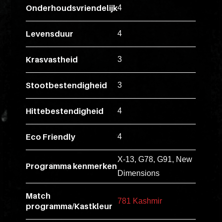
ex
Onderhoudsvriendelijk
4
vero
animi
Levensduur
4
dolore
explicabo
Krasvastheid
3
tenetur
voluptati
Stootbestendigheid
3
quidem
illo
Hittebestendigheid
4
rerum
unde
Eco Friendly
4
inventore
X-13, G78, G91, New
enim
Programma kenmerken
Dimensions
ipsum
optio
Match
quo,
781 Kashmir
programma/Kastkleur
delectus