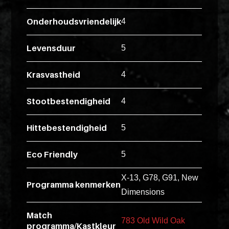
ex
vero
Onderhoudsvriendelijk
4
animi
dolore
Levensduur
5
explicabo
tenetur
Krasvastheid
4
voluptati
quidem
Stootbestendigheid
4
illo
rerum
Hittebestendigheid
5
unde
inventore
Eco Friendly
5
enim
X-13, G78, G91, New
ipsum
Programma kenmerken
Dimensions
optio
quo,
Match
783 Old Wild Oak
delectus
programma/Kastkleur