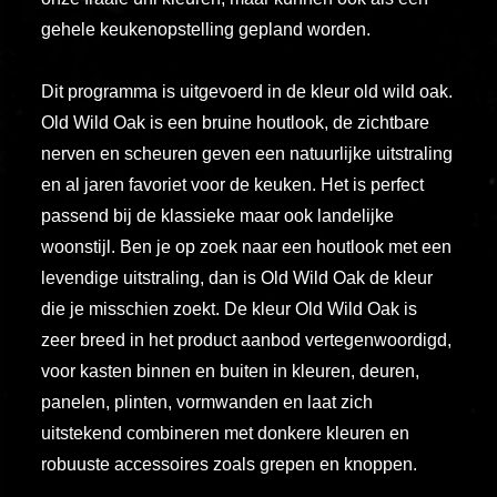
vero
gehele keukenopstelling gepland worden.
animi
dolore
Dit programma is uitgevoerd in de kleur old wild oak.
explicabo
Old Wild Oak is een bruine houtlook, de zichtbare
tenetur
nerven en scheuren geven een natuurlijke uitstraling
voluptati
en al jaren favoriet voor de keuken. Het is perfect
quidem
passend bij de klassieke maar ook landelijke
illo
woonstijl. Ben je op zoek naar een houtlook met een
rerum
levendige uitstraling, dan is Old Wild Oak de kleur
unde
die je misschien zoekt. De kleur Old Wild Oak is
inventore
zeer breed in het product aanbod vertegenwoordigd,
enim
voor kasten binnen en buiten in kleuren, deuren,
ipsum
panelen, plinten, vormwanden en laat zich
optio
uitstekend combineren met donkere kleuren en
quo,
robuuste accessoires zoals grepen en knoppen.
delectus
esse