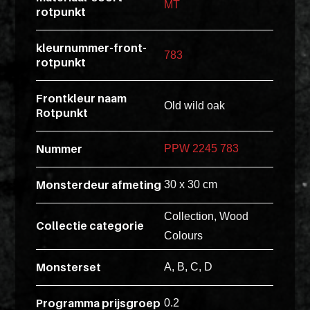
MT
rotpunkt
esse
ipsam
kleurnummer-front-
perferendi
783
rotpunkt
Frontkleur naam
Title
Old wild oak
Rotpunkt
Lorem
ipsum
Nummer
PPW 2245 783
dolor
sit
Monsterdeur afmeting
30 x 30 cm
amet
Collection, Wood
consectet
Collectie categorie
adipisicin
Colours
elit.
Monsterset
A, B, C, D
Veniam
cum
Programma prijsgroep
0.2