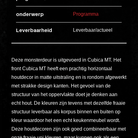
esse
ipsam
onderwerp
Programma
perferendi
Leverbaarheid
Leverbaar/actueel
Title
Lorem
ipsum
Deze monsterdeur is uitgevoerd in Cubica MT. Het
dolor
front Cubica MT heeft een prachtig horizontaal
sit
houtdecor in matte uitstraling en is rondom afgewerkt
amet
met strakke design kanten. Het gevoel van de
consectet
structuur van het oppervlakte doet je denken aan
adipisicin
echt hout. De kleuren zijn tevens met dezelfde fraaie
elit.
structuur leverbaar als korpus binnen en buiten op
Veniam
kleur waardoor het een echt keukenmeubel wordt.
cum
Deze houtdecoren zijn ook goed combineerbaar met
ex
onze fraaie uni kleuren, maar kunnen ook als een