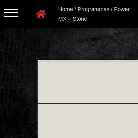
Ga
Home
/
Programmas
/
Power
naar
MX – Stone
inhoud
Programmas
Kastkleuren
Ladensystemen
Greeploos
Grepen
en
knoppen