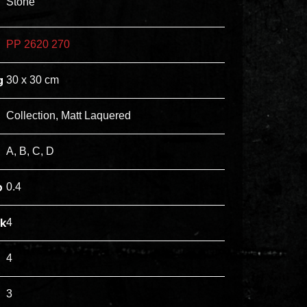
Stone
ex
vero
PP 2620 270
animi
dolore
g
30 x 30 cm
explicabo
tenetur
Collection, Matt Laquered
voluptatibus
quidem
A, B, C, D
illo
rerum
p
0.4
unde
inventore
jk
4
enim
ipsum
4
optio
quo,
3
delectus