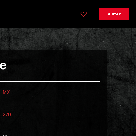
×
Legenda
Sluiten
Greeploos
78cm
hoog
Lorem
ie
ipsum
dolor
sit
amet
MX
consectetur,
adipisicing
270
elit.
Veniam
cum