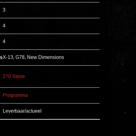
esse
3
ipsam
perferendis.
4
4
Title
Lorem
n
X-13, G78, New Dimensions
ipsum
dolor
270 Stone
sit
amet
Programma
consectetur,
adipisicing
Leverbaar/actueel
elit.
Veniam
cum