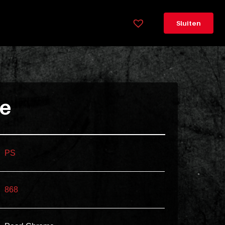
×
Legenda
Sluiten
Greeploos
78cm
hoog
Lorem
ie
ipsum
dolor
sit
amet
PS
consectetur,
adipisicing
868
elit.
Veniam
cum