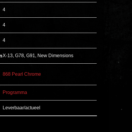
esse
4
ipsam
perferendis.
4
4
Title
Lorem
n
X-13, G78, G91, New Dimensions
ipsum
dolor
868 Pearl Chrome
sit
amet
Programma
consectetur,
adipisicing
Leverbaar/actueel
elit.
Veniam
cum