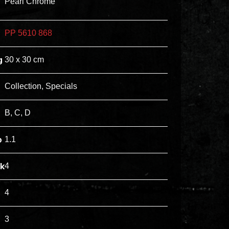
Pearl Chrome
ex
vero
PP 5610 868
animi
dolore
g
30 x 30 cm
explicabo
tenetur
Collection, Specials
voluptatibus
quidem
B, C, D
illo
rerum
p
1.1
unde
inventore
jk
4
enim
ipsum
4
optio
quo,
3
delectus