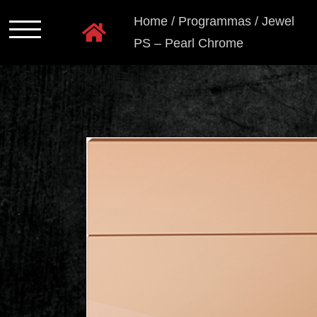
Ga
Home
/
Programmas
/
Jewel
naar
PS – Pearl Chrome
inhoud
Programmas
Kastkleuren
Ladensystemen
Greeploos
Grepen
en
knoppen