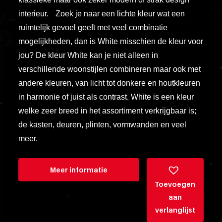
esse
interieur. Zoek je naar een lichte kleur wat een
ipsam
ruimtelijk gevoel geeft met veel combinatie
perferendi
mogelijkheden, dan is White misschien de kleur voor
jou? De kleur White kan je niet alleen in
Title
verschillende woonstijlen combineren maar ook met
Lorem
andere kleuren, van licht tot donkere en houtkleuren
ipsum
in harmonie of juist als contrast. White is een kleur
dolor
welke zeer breed in het assortiment verkrijgbaar is;
sit
de kasten, deuren, plinten, vormwanden en veel
amet
meer.
consectet
adipisicin
Meer informatie
elit.
Toevoegen
Veniam
aan
cum
verlanglijst
ex