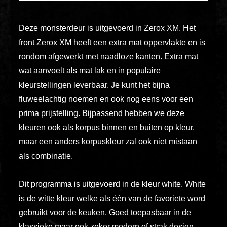
ex
vero
animi
Deze monsterdeur is uitgevoerd in Zerox XM. Het
dolore
front Zerox XM heeft een extra mat oppervlakte en is
explicabo
rondom afgewerkt met naadloze kanten. Extra mat
tenetur
wat aanvoelt als mat lak en in populaire
voluptati
kleurstellingen leverbaar. Je kunt het bijna
quidem
fluweelachtig noemen en ook nog eens voor een
illo
prima prijstelling. Bijpassend hebben we deze
rerum
kleuren ook als korpus binnen en buiten op kleur,
unde
maar een anders korpuskleur zal ook niet mistaan
inventore
als combinatie.
enim
ipsum
Dit programma is uitgevoerd in de kleur white. White
optio
is de witte kleur welke als één van de favoriete word
quo,
gebruikt voor de keuken. Goed toepasbaar in de
delectus
klassieke maar ook zeker modern of strak design