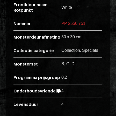
Pakketten
ex
Frontkleur naam
White
Rotpunkt
vero
Glaskasten
animi
Nummer
PP 2550 751
dolore
Productstandaard
explicabo
Monsterdeur afmeting
30 x 30 cm
tenetur
voluptati
Collectie categorie
Collection, Specials
Producten
quidem
zoeken
illo
Monsterset
B, C, D
rerum
unde
Login
Programma prijsgroep
0.2
POS
inventore
enim
Onderhoudsvriendelijk
4
ipsum
optio
Levensduur
4
quo,
delectus