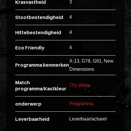
Krasvastheid
3
esse
ipsam
Stootbestendigheid
4
perferendi
Hittebestendigheid
4
Title
Eco Friendly
4
Lorem
ipsum
X-13, G78, G91, New
Programma kenmerken
dolor
Dimensions
sit
Match
amet
751 White
programma/Kastkleur
consectet
adipisicin
onderwerp
Programma
elit.
Veniam
Leverbaarheid
Leverbaar/actueel
cum