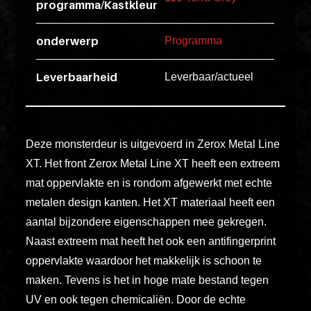
programma/Kastkleur
esse
ipsam
onderwerp
Programma
perferendi
Leverbaarheid
Leverbaar/actueel
Title
Lorem
ipsum
Deze monsterdeur is uitgevoerd in Zerox Metal Line
dolor
XT. Het front Zerox Metal Line XT heeft een extreem
sit
mat oppervlakte en is rondom afgewerkt met echte
amet
metalen design kanten. Het XT materiaal heeft een
consectet
aantal bijzondere eigenschappen mee gekregen.
adipisicin
Naast extreem mat heeft het ook een antifingerprint
elit.
oppervlakte waardoor het makkelijk is schoon te
Veniam
maken. Tevens is het in hoge mate bestand tegen
cum
UV en ook tegen chemicaliën. Door de echte
ex