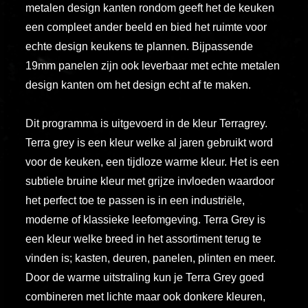
metalen design kanten rondom geeft het de keuken
vero
een compleet ander beeld en bied het ruimte voor
animi
echte design keukens te plannen. Bijpassende
dolore
explicabo
19mm panelen zijn ook leverbaar met echte metalen
tenetur
design kanten om het design echt af te maken.
voluptati
quidem
Dit programma is uitgevoerd in de kleur Terragrey.
illo
Terra grey is een kleur welke al jaren gebruikt word
rerum
voor de keuken, een tijdloze warme kleur. Het is een
unde
subtiele bruine kleur met grijze invloeden waardoor
inventore
het perfect toe te passen is in een industriële,
enim
moderne of klassieke leefomgeving. Terra Grey is
ipsum
een kleur welke breed in het assortiment terug te
optio
vinden is; kasten, deuren, panelen, plinten en meer.
quo,
Door de warme uitstraling kun je Terra Grey goed
delectus
combineren met lichte maar ook donkere kleuren,
esse