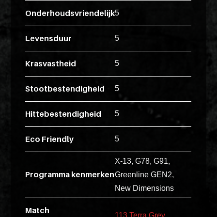
ex
Onderhoudsvriendelijk
5
vero
animi
Levensduur
5
dolore
explicabo
Krasvastheid
5
tenetur
voluptati
Stootbestendigheid
5
quidem
illo
Hittebestendigheid
5
rerum
unde
Eco Friendly
5
inventore
enim
X-13, G78, G91,
ipsum
Programma kenmerken
Greenline GEN2,
optio
New Dimensions
quo,
delectus
Match
113 Terra Grey