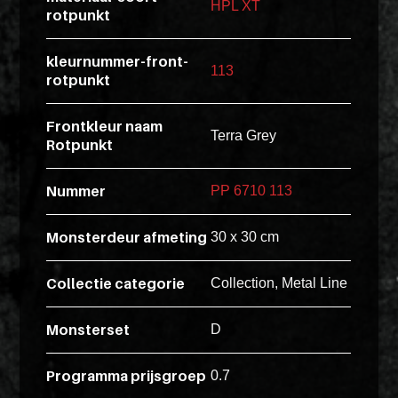
HPL XT
rotpunkt
esse
ipsam
kleurnummer-front-
perferendi
113
rotpunkt
Frontkleur naam
Title
Terra Grey
Rotpunkt
Lorem
ipsum
Nummer
PP 6710 113
dolor
sit
Monsterdeur afmeting
30 x 30 cm
amet
consectet
Collectie categorie
Collection, Metal Line
adipisicin
elit.
Monsterset
D
Veniam
cum
Programma prijsgroep
0.7