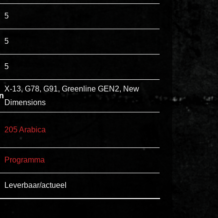
esse
5
ipsam
perferendis.
5
5
Title
Lorem
X-13, G78, G91, Greenline GEN2, New
n
ipsum
Dimensions
dolor
sit
205 Arabica
amet
consectetur,
Programma
adipisicing
elit.
Leverbaar/actueel
Veniam
cum