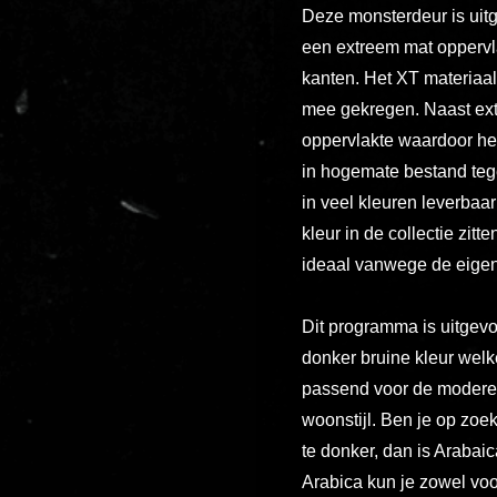
Deze monsterdeur is uitg
een extreem mat oppervl
kanten. Het XT materiaa
mee gekregen. Naast extr
oppervlakte waardoor het
in hogemate bestand tege
in veel kleuren leverbaa
kleur in de collectie zitt
ideaal vanwege de eige
Dit programma is uitgevoe
donker bruine kleur welke
passend voor de moderen
woonstijl. Ben je op zoe
te donker, dan is Arabaic
Arabica kun je zowel vo