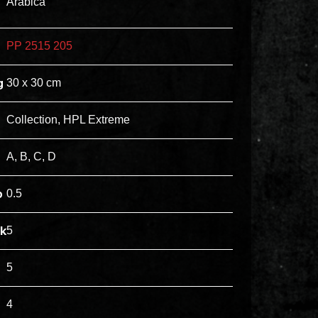
Arabica
ex
vero
PP 2515 205
animi
dolore
g
30 x 30 cm
explicabo
tenetur
Collection, HPL Extreme
voluptatibus
quidem
A, B, C, D
illo
rerum
p
0.5
unde
inventore
jk
5
enim
ipsum
5
optio
quo,
4
delectus