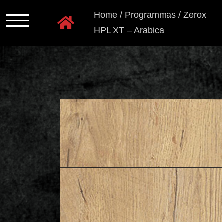
Ga
Home
/
Programmas
/
Zerox
naar
HPL XT – Arabica
inhoud
Programmas
Kastkleuren
Ladensystemen
Greeploos
Grepen
en
knoppen