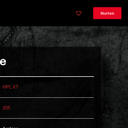
×
Legenda
Sluiten
Greeploos
78cm
hoog
Lorem
ie
ipsum
dolor
sit
amet
HPL XT
consectetur,
adipisicing
205
elit.
Veniam
cum