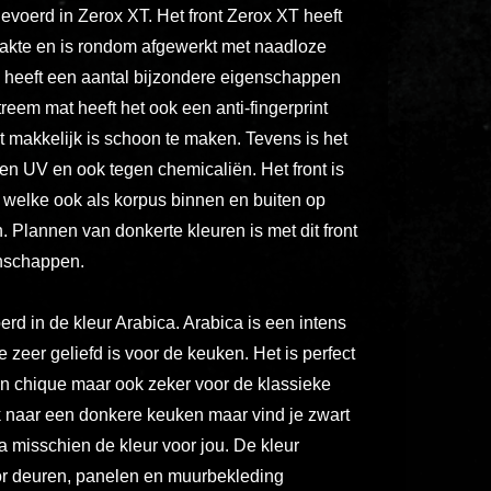
ex
evoerd in Zerox XT. Het front Zerox XT heeft
vero
akte en is rondom afgewerkt met naadloze
animi
l heeft een aantal bijzondere eigenschappen
dolore
eem mat heeft het ook een anti-fingerprint
explicabo
 makkelijk is schoon te maken. Tevens is het
tenetur
n UV en ook tegen chemicaliën. Het front is
voluptatibus
r welke ook als korpus binnen en buiten op
quidem
en. Plannen van donkerte kleuren is met dit front
illo
nschappen.
rerum
unde
rd in de kleur Arabica. Arabica is een intens
inventore
 zeer geliefd is voor de keuken. Het is perfect
enim
 chique maar ook zeker voor de klassieke
ipsum
k naar een donkere keuken maar vind je zwart
optio
quo,
a misschien de kleur voor jou. De kleur
delectus
or deuren, panelen en muurbekleding