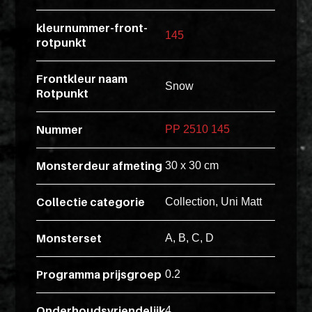
esse
kleurnummer-front-
145
ipsam
rotpunkt
perferendi
Frontkleur naam
Snow
Rotpunkt
Title
Lorem
Nummer
PP 2510 145
ipsum
dolor
Monsterdeur afmeting
30 x 30 cm
sit
amet
Collectie categorie
Collection, Uni Matt
consectet
adipisicin
Monsterset
A, B, C, D
elit.
Programma prijsgroep
0.2
Veniam
cum
Onderhoudsvriendelijk
4