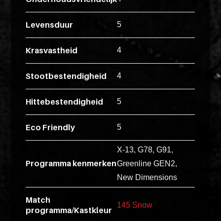
ex
vero
Levensduur
5
animi
dolore
Krasvastheid
4
explicabo
tenetur
Stootbestendigheid
4
voluptati
quidem
Hittebestendigheid
5
illo
rerum
Eco Friendly
5
unde
inventore
X-13, G78, G91,
enim
Programma kenmerken
Greenline GEN2,
ipsum
New Dimensions
optio
Match
quo,
145 Snow
programma/Kastkleur
delectus