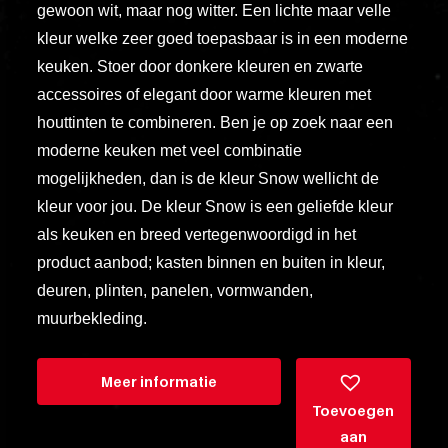
gewoon wit, maar nog witter. Een lichte maar velle
vero
kleur welke zeer goed toepasbaar is in een moderne
animi
keuken. Stoer door donkere kleuren en zwarte
dolore
accessoires of elegant door warme kleuren met
explicabo
tenetur
houttinten te combineren. Ben je op zoek naar een
voluptati
moderne keuken met veel combinatie
quidem
mogelijkheden, dan is de kleur Snow wellicht de
illo
kleur voor jou. De kleur Snow is een geliefde kleur
rerum
als keuken en breed vertegenwoordigd in het
unde
product aanbod; kasten binnen en buiten in kleur,
inventore
deuren, plinten, panelen, vormwanden,
enim
muurbekleding.
ipsum
optio
Meer informatie
quo,
Toevoegen
delectus
aan
esse