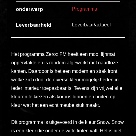
esse
onderwerp
Programma
ipsam
perferendi
Leverbaarheid
Leverbaar/actueel
Title
Lorem
Het programma Zerox FM heeft een mooi fijnmat
ipsum
oppervlakte en is rondom afgewerkt met naadloze
dolor
kanten. Daardoor is het een modern en strak front
sit
welke zich door de diverse kleur mogelijkheden in
amet
ieder interieur toepasbaar is. Tevens zijn vrijwel alle
consectet
kleuren te kiezen als korpus binnen en buiten op
adipisicin
kleur wat het een echt meubelstuk maakt.
elit.
Veniam
Dit programma is uitgevoerd in de kleur Snow. Snow
cum
is een kleur die onder de witte tinten valt. Het is niet
ex