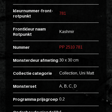
esse
kleurnummer-front-
ipsam
781
rotpunkt
perferendi
Frontkleur naam
Kashmir
Rotpunkt
Title
Lorem
Nummer
PP 2510 781
ipsum
dolor
Monsterdeur afmeting
30 x 30 cm
sit
amet
Collectie categorie
Collection, Uni Matt
consectet
adipisicin
Monsterset
A, B, C, D
elit.
Veniam
Programma prijsgroep
0.2
cum