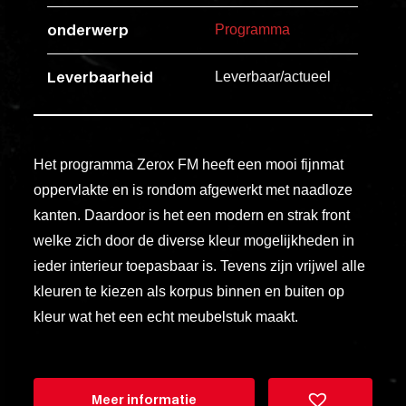
esse
onderwerp
Programma
ipsam
perferendi
Leverbaarheid
Leverbaar/actueel
Title
Lorem
Het programma Zerox FM heeft een mooi fijnmat
ipsum
oppervlakte en is rondom afgewerkt met naadloze
dolor
kanten. Daardoor is het een modern en strak front
sit
welke zich door de diverse kleur mogelijkheden in
amet
ieder interieur toepasbaar is. Tevens zijn vrijwel alle
consectet
kleuren te kiezen als korpus binnen en buiten op
adipisicin
kleur wat het een echt meubelstuk maakt.
elit.
Veniam
cum
ex
Meer informatie