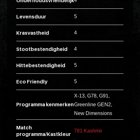
Onderhoudsvriendelijk
ex
4
vero
Levensduur
5
animi
dolore
Krasvastheid
4
explicabo
tenetur
Stootbestendigheid
4
voluptati
quidem
Hittebestendigheid
5
illo
rerum
Eco Friendly
5
unde
inventore
X-13, G78, G91,
enim
Programma kenmerken
Greenline GEN2,
ipsum
New Dimensions
optio
quo,
Match
781 Kashmir
programma/Kastkleur
delectus