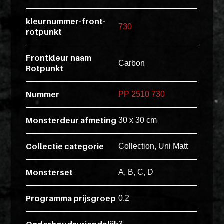
esse
kleurnummer-front-
ipsam
730
rotpunkt
perferendi
Frontkleur naam
Carbon
Rotpunkt
Title
Lorem
Nummer
PP 2510 730
ipsum
dolor
Monsterdeur afmeting
30 x 30 cm
sit
amet
Collectie categorie
Collection, Uni Matt
consectet
adipisicin
Monsterset
A, B, C, D
elit.
Veniam
Programma prijsgroep
0.2
cum