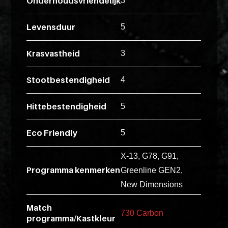
Onderhoudsvriendelijk
ex
3
vero
Levensduur
5
animi
dolore
Krasvastheid
3
explicabo
tenetur
Stootbestendigheid
4
voluptati
quidem
Hittebestendigheid
5
illo
rerum
Eco Friendly
5
unde
inventore
X-13, G78, G91,
enim
Programma kenmerken
Greenline GEN2,
ipsum
New Dimensions
optio
quo,
Match
730 Carbon
programma/Kastkleur
delectus