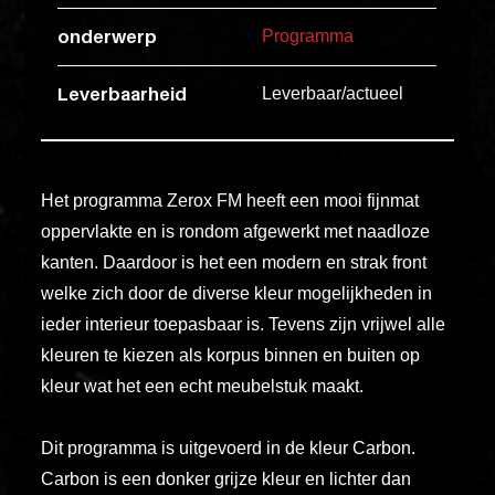
esse
onderwerp
Programma
ipsam
perferendi
Leverbaarheid
Leverbaar/actueel
Title
Lorem
Het programma Zerox FM heeft een mooi fijnmat
ipsum
oppervlakte en is rondom afgewerkt met naadloze
dolor
kanten. Daardoor is het een modern en strak front
sit
welke zich door de diverse kleur mogelijkheden in
amet
ieder interieur toepasbaar is. Tevens zijn vrijwel alle
consectet
kleuren te kiezen als korpus binnen en buiten op
adipisicin
kleur wat het een echt meubelstuk maakt.
elit.
Veniam
Dit programma is uitgevoerd in de kleur Carbon.
cum
Carbon is een donker grijze kleur en lichter dan
ex