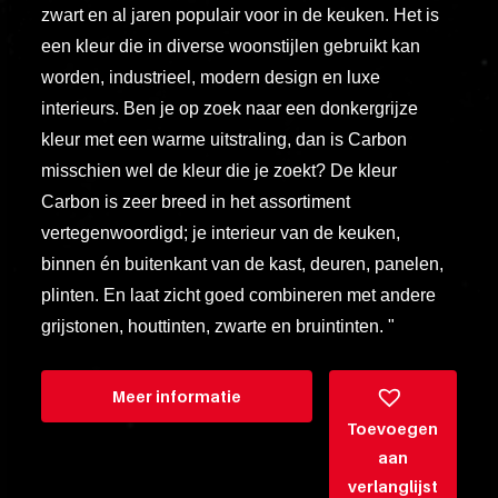
zwart en al jaren populair voor in de keuken. Het is
vero
animi
een kleur die in diverse woonstijlen gebruikt kan
dolore
worden, industrieel, modern design en luxe
explicabo
interieurs. Ben je op zoek naar een donkergrijze
tenetur
kleur met een warme uitstraling, dan is Carbon
voluptati
misschien wel de kleur die je zoekt? De kleur
quidem
Carbon is zeer breed in het assortiment
illo
vertegenwoordigd; je interieur van de keuken,
rerum
binnen én buitenkant van de kast, deuren, panelen,
unde
plinten. En laat zicht goed combineren met andere
inventore
grijstonen, houttinten, zwarte en bruintinten. "
enim
ipsum
Meer informatie
optio
Toevoegen
quo,
aan
delectus
verlanglijst
esse