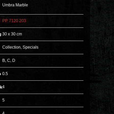
ex
Umbra Marble
vero
animi
PP 7120 203
dolore
explicabo
g
30 x 30 cm
tenetur
voluptatibus
Collection, Specials
quidem
illo
B, C, D
rerum
unde
p
0.5
inventore
enim
jk
4
ipsum
optio
5
quo,
4
delectus