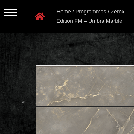
Ga
Home
/
Programmas
/
Zerox
naar
Edition FM – Umbra Marble
inhoud
Programmas
Kastkleuren
Ladensystemen
Greeploos
Grepen
en
knoppen