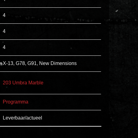
esse
4
ipsam
perferendis.
4
Title
4
Lorem
n
X-13, G78, G91, New Dimensions
ipsum
dolor
sit
203 Umbra Marble
amet
consectetur,
Programma
adipisicing
elit.
Leverbaar/actueel
Veniam
cum