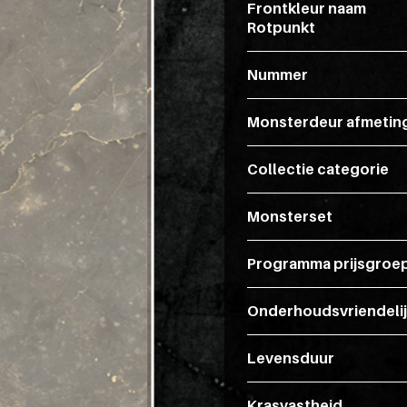
Frontkleur naam
Rotpunkt
Nummer
Monsterdeur afmetin
Collectie categorie
Monsterset
Programma prijsgroe
Onderhoudsvriendeli
Levensduur
Krasvastheid