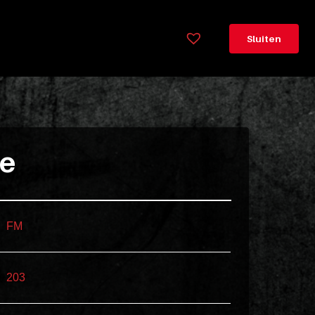
×
Legenda
Sluiten
Greeploos
78cm
hoog
Lorem
ie
ipsum
dolor
sit
amet
FM
consectetur,
adipisicing
elit.
203
Veniam
cum