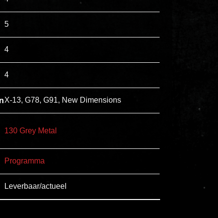
esse
5
ipsam
perferendis.
4
Title
4
Lorem
n
X-13, G78, G91, New Dimensions
ipsum
dolor
sit
130 Grey Metal
amet
consectetur,
Programma
adipisicing
elit.
Leverbaar/actueel
Veniam
cum