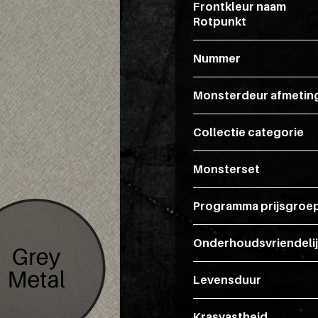
Frontkleur naam
Rotpunkt
Nummer
Monsterdeur afmetin
Collectie categorie
Monsterset
Programma prijsgroe
Onderhoudsvriendeli
Levensduur
Krasvastheid