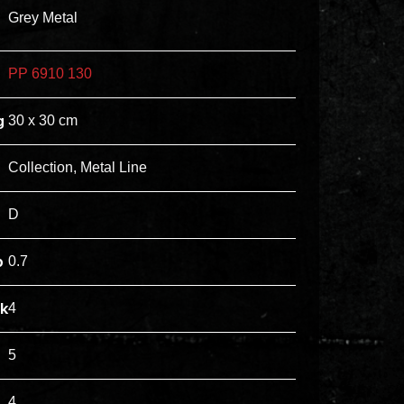
ex
Grey Metal
vero
animi
PP 6910 130
dolore
explicabo
g
30 x 30 cm
tenetur
voluptatibus
Collection, Metal Line
quidem
illo
D
rerum
unde
p
0.7
inventore
enim
jk
4
ipsum
optio
5
quo,
4
delectus