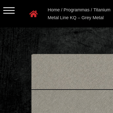
Ga
Home
/
Programmas
/
Titanium
naar
Metal Line KQ – Grey Metal
inhoud
Programmas
Kastkleuren
Ladensystemen
Greeploos
Grepen
en
knoppen