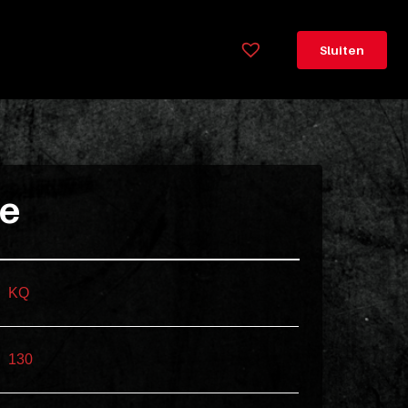
×
Legenda
Sluiten
Greeploos
78cm
hoog
Lorem
ie
ipsum
dolor
sit
amet
KQ
consectetur,
adipisicing
elit.
130
Veniam
cum