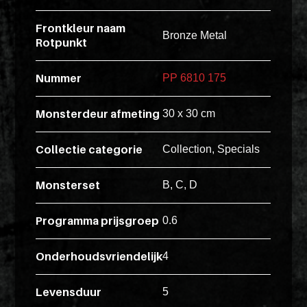
Pakketten
ex
Frontkleur naam
vero
Bronze Metal
Glaskasten
Rotpunkt
animi
dolore
Productstandaard
Nummer
PP 6810 175
explicabo
tenetur
Monsterdeur afmeting
30 x 30 cm
voluptati
Producten
quidem
zoeken
Collectie categorie
Collection, Specials
illo
rerum
Monsterset
B, C, D
unde
Login
POS
inventore
Programma prijsgroep
0.6
enim
ipsum
Onderhoudsvriendelijk
4
optio
quo,
Levensduur
5
delectus