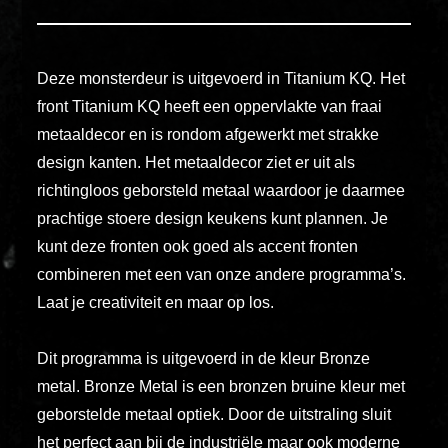
ex
vero
animi
Deze monsterdeur is uitgevoerd in Titanium KQ. Het
dolore
front Titanium KQ heeft een oppervlakte van fraai
explicabo
metaaldecor en is rondom afgewerkt met strakke
tenetur
voluptati
design kanten. Het metaaldecor ziet er uit als
quidem
richtingloos geborsteld metaal waardoor je daarmee
illo
prachtige stoere design keukens kunt plannen. Je
rerum
kunt deze fronten ook goed als accent fronten
unde
combineren met een van onze andere programma’s.
inventore
Laat je creativiteit en maar op los.
enim
ipsum
Dit programma is uitgevoerd in de kleur Bronze
optio
metal. Bronze Metal is een bronzen bruine kleur met
quo,
geborstelde metaal optiek. Door de uitstraling sluit
delectus
het perfect aan bij de industriële maar ook moderne