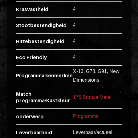
esse
Krasvastheid
4
ipsam
perferendi
Stootbestendigheid
4
Hittebestendigheid
4
Title
Lorem
Eco Friendly
4
ipsum
X-13, G78, G91, New
dolor
Programma kenmerken
sit
Dimensions
amet
Match
consectet
175 Bronze Metal
programma/Kastkleur
adipisicin
elit.
onderwerp
Programma
Veniam
cum
Leverbaarheid
Leverbaar/actueel