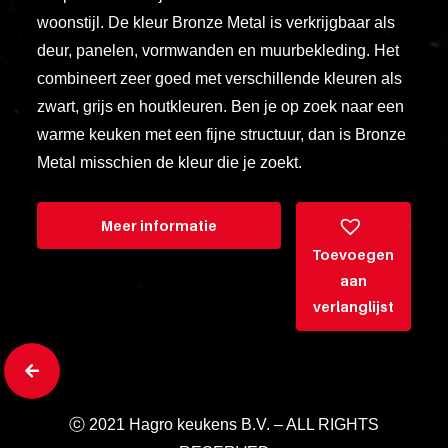
esse
woonstijl. De kleur Bronze Metal is verkrijgbaar als
ipsam
deur, panelen, vormwanden en muurbekleding. Het
perferendi
combineert zeer goed met verschillende kleuren als
zwart, grijs en houtkleuren. Ben je op zoek naar een
Title
warme keuken met een fijne structuur, dan is Bronze
Metal misschien de kleur die je zoekt.
Lorem
ipsum
dolor
Meer informatie
sit
Toevoegen
amet
aan
consectet
verlanglijst
adipisicin
elit.
Veniam
cum
ⓒ 2021 Hagro keukens B.V. – ALL RIGHTS
ex