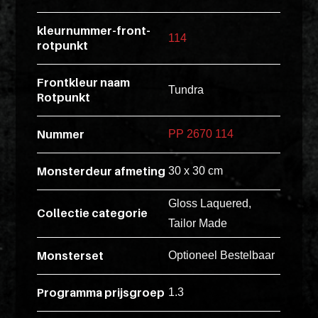
esse
kleurnummer-front-
ipsam
114
rotpunkt
perferendi
Frontkleur naam
Tundra
Rotpunkt
Title
Lorem
Nummer
PP 2670 114
ipsum
dolor
Monsterdeur afmeting
30 x 30 cm
sit
amet
Gloss Laquered,
Collectie categorie
consectet
Tailor Made
adipisicin
Monsterset
Optioneel Bestelbaar
elit.
Veniam
Programma prijsgroep
1.3
cum