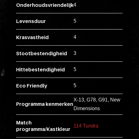
ex
Onderhoudsvriendelijk
4
vero
animi
Levensduur
5
dolore
explicabo
Krasvastheid
4
tenetur
voluptati
Stootbestendigheid
3
quidem
illo
Hittebestendigheid
5
rerum
unde
Eco Friendly
5
inventore
X-13, G78, G91, New
enim
Programma kenmerken
Dimensions
ipsum
optio
Match
quo,
114 Tundra
programma/Kastkleur
delectus