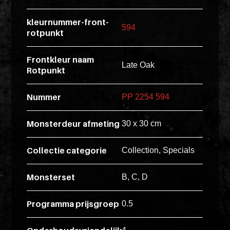
esse
kleurnummer-front-
ipsam
594
rotpunkt
perferendi
Frontkleur naam
Late Oak
Rotpunkt
Title
Lorem
Nummer
PP 2254 594
ipsum
dolor
Monsterdeur afmeting
30 x 30 cm
sit
amet
Collectie categorie
Collection, Specials
consectet
adipisicin
Monsterset
B, C, D
elit.
Veniam
Programma prijsgroep
0.5
cum