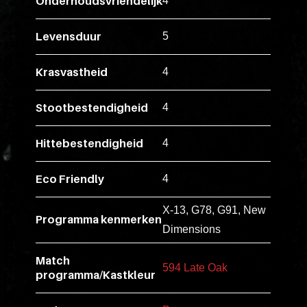
Onderhoudsvriendelijk
ex
4
vero
Levensduur
5
animi
dolore
Krasvastheid
4
explicabo
tenetur
Stootbestendigheid
4
voluptati
quidem
Hittebestendigheid
4
illo
rerum
Eco Friendly
4
unde
inventore
X-13, G78, G91, New
Programma kenmerken
enim
Dimensions
ipsum
optio
Match
594 Late Oak
programma/Kastkleur
quo,
delectus