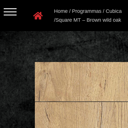
Ga
Home
/
Programmas
/
Cubica
naar
/Square MT – Brown wild oak
inhoud
Programmas
Kastkleuren
Ladensystemen
Greeploos
Grepen
en
knoppen