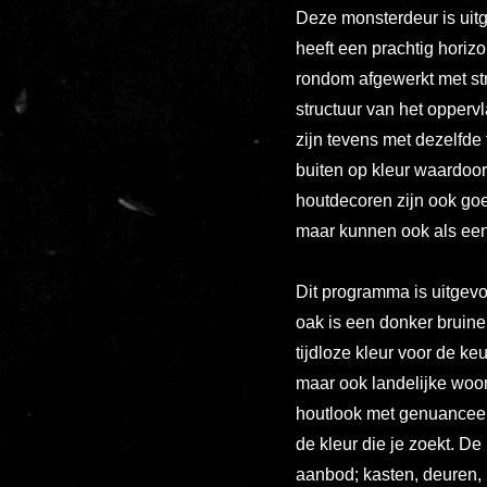
Deze monsterdeur is uit
heeft een prachtig horizo
rondom afgewerkt met st
structuur van het opperv
zijn tevens met dezelfde 
buiten op kleur waardoo
houtdecoren zijn ook go
maar kunnen ook als een
Dit programma is uitgevo
oak is een donker bruine
tijdloze kleur voor de ke
maar ook landelijke woon
houtlook met genuanceer
de kleur die je zoekt. De
aanbod; kasten, deuren, 