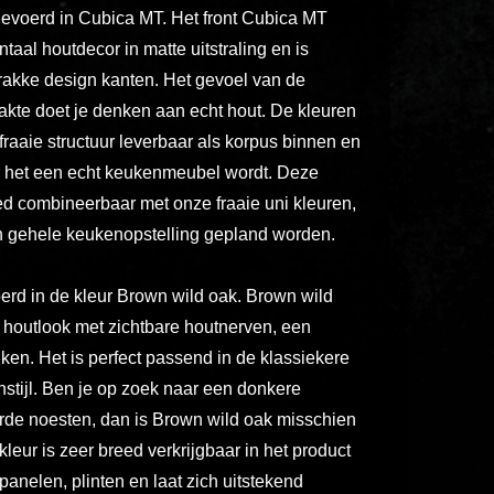
ex
gevoerd in Cubica MT. Het front Cubica MT
vero
ntaal houtdecor in matte uitstraling en is
animi
rakke design kanten. Het gevoel van de
dolore
lakte doet je denken aan echt hout. De kleuren
explicabo
fraaie structuur leverbaar als korpus binnen en
tenetur
r het een echt keukenmeubel wordt. Deze
voluptatibus
ed combineerbaar met onze fraaie uni kleuren,
quidem
 gehele keukenopstelling gepland worden.
illo
rerum
erd in de kleur Brown wild oak. Brown wild
unde
 houtlook met zichtbare houtnerven, een
inventore
uken. Het is perfect passend in de klassiekere
enim
ipsum
stijl. Ben je op zoek naar een donkere
optio
de noesten, dan is Brown wild oak misschien
quo,
 kleur is zeer breed verkrijgbaar in het product
delectus
panelen, plinten en laat zich uitstekend