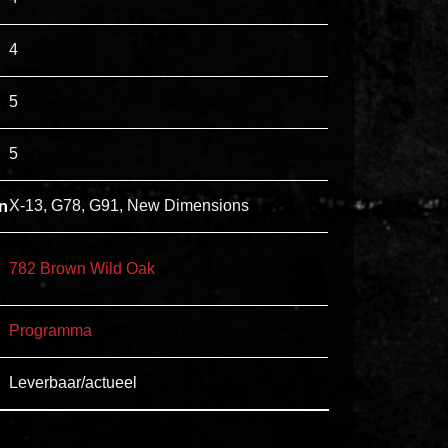
esse
4
ipsam
perferendis.
5
Title
5
Lorem
n
X-13, G78, G91, New Dimensions
ipsum
dolor
sit
782 Brown Wild Oak
amet
consectetur,
Programma
adipisicing
elit.
Leverbaar/actueel
Veniam
cum