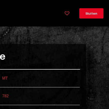
×
Legenda
Sluiten
Greeploos
78cm
hoog
Lorem
ie
ipsum
dolor
sit
amet
MT
consectetur,
adipisicing
elit.
782
Veniam
cum