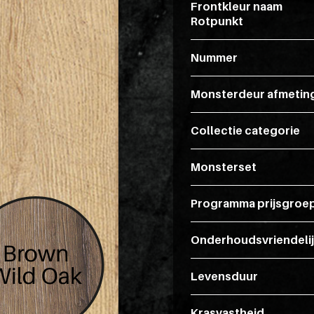
Frontkleur naam
Rotpunkt
Nummer
Monsterdeur afmetin
Collectie categorie
Monsterset
Programma prijsgroe
Onderhoudsvriendeli
Levensduur
Krasvastheid