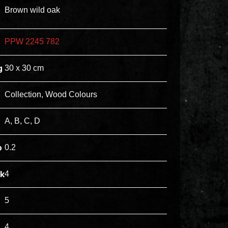
ex
Brown wild oak
vero
animi
PPW 2245 782
dolore
explicabo
g
30 x 30 cm
tenetur
voluptatibus
Collection, Wood Colours
quidem
illo
A, B, C, D
rerum
unde
p
0.2
inventore
enim
jk
4
ipsum
optio
5
quo,
4
delectus