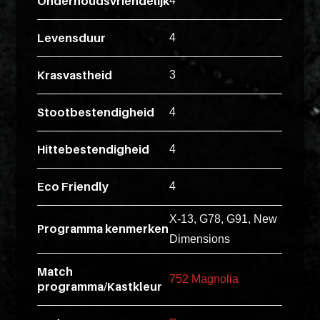
Onderhoudsvriendelijk
ex
4
vero
Levensduur
4
animi
dolore
Krasvastheid
3
explicabo
tenetur
Stootbestendigheid
4
voluptati
quidem
Hittebestendigheid
4
illo
rerum
Eco Friendly
4
unde
inventore
X-13, G78, G91, New
Programma kenmerken
enim
Dimensions
ipsum
optio
Match
752 Magnolia
programma/Kastkleur
quo,
delectus