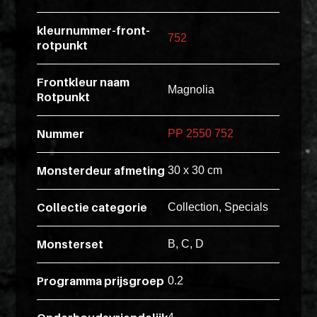
esse
kleurnummer-front-
ipsam
752
rotpunkt
perferendi
Frontkleur naam
Magnolia
Rotpunkt
Title
Lorem
Nummer
PP 2550 752
ipsum
dolor
Monsterdeur afmeting
30 x 30 cm
sit
amet
Collectie categorie
Collection, Specials
consectet
adipisicin
Monsterset
B, C, D
elit.
Veniam
Programma prijsgroep
0.2
cum