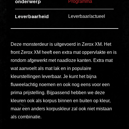
onderwerp
Programma
esse
ipsam
Leverbaarheid
Leverbaar/actueel
perferendi
Title
Deze monsterdeur is uitgevoerd in Zerox XM. Het
Lorem
front Zerox XM heeft een extra mat oppervlakte en is
ipsum
rondom afgewerkt met naadloze kanten. Extra mat
dolor
wat aanvoelt als mat lak en in populaire
sit
kleurstellingen leverbaar. Je kunt het bijna
amet
fluweelachtig noemen en ook nog eens voor een
consectet
prima prijstelling. Bijpassend hebben we deze
adipisicin
kleuren ook als korpus binnen en buiten op kleur,
elit.
maar een anders korpuskleur zal ook niet mistaan
Veniam
als combinatie.
cum
ex