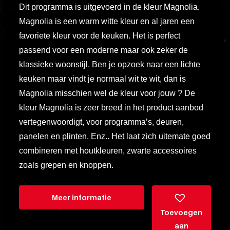
Dit programma is uitgevoerd in de kleur Magnolia.
vero
animi
Magnolia is een warm witte kleur en al jaren een
dolore
favoriete kleur voor de keuken. Het is perfect
explicabo
passend voor een moderne maar ook zeker de
tenetur
klassieke woonstijl. Ben je opzoek naar een lichte
voluptati
keuken maar vindt je normaal wit te wit, dan is
quidem
Magnolia misschien wel de kleur voor jouw ? De
illo
kleur Magnolia is zeer breed in het product aanbod
rerum
vertegenwoordigt, voor programma’s, deuren,
unde
panelen en plinten. Enz.. Het laat zich uitemate goed
inventore
combineren met houtkleuren, zwarte accessoires
enim
zoals grepen en knoppen.
ipsum
optio
Meer informatie
quo,
Toevoegen
delectus
aan
esse