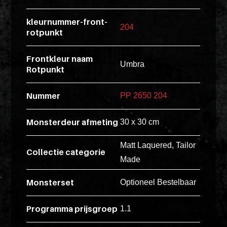
esse
kleurnummer-front-
ipsam
204
rotpunkt
perferendi
Frontkleur naam
Umbra
Rotpunkt
Title
Lorem
Nummer
PP 2650 204
ipsum
dolor
Monsterdeur afmeting
30 x 30 cm
sit
amet
Matt Laquered, Tailor
Collectie categorie
consectet
Made
adipisicin
Monsterset
Optioneel Bestelbaar
elit.
Veniam
Programma prijsgroep
1.1
cum