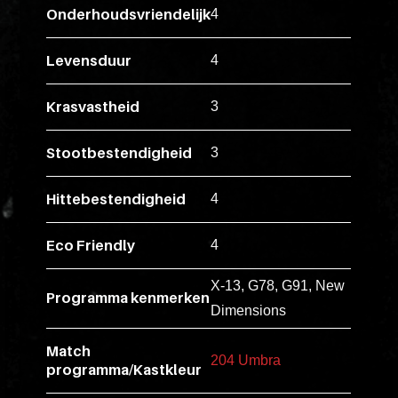
ex
Onderhoudsvriendelijk
4
vero
animi
Levensduur
4
dolore
explicabo
Krasvastheid
3
tenetur
voluptati
Stootbestendigheid
3
quidem
illo
Hittebestendigheid
4
rerum
unde
Eco Friendly
4
inventore
X-13, G78, G91, New
enim
Programma kenmerken
Dimensions
ipsum
optio
Match
quo,
204 Umbra
programma/Kastkleur
delectus