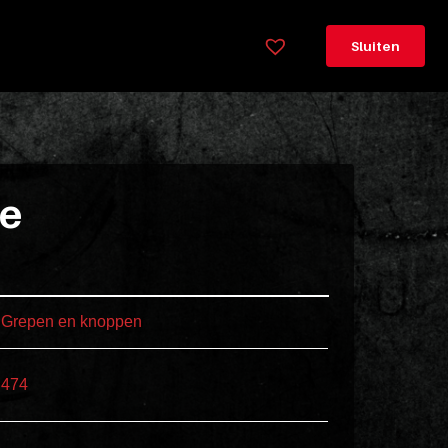
×
Legenda
Sluiten
Greeploos
78cm
hoog
Lorem
ie
ipsum
dolor
sit
amet
Grepen en knoppen
consectetur,
adipisicing
elit.
474
Veniam
cum