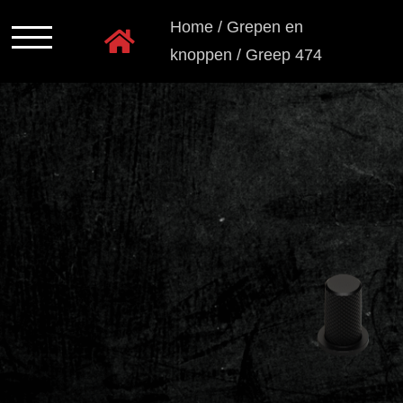
Ga
Home
/
Grepen en
naar
knoppen
/
Greep 474
inhoud
Programmas
Kastkleuren
Ladensystemen
Greeploos
Grepen
en
knoppen