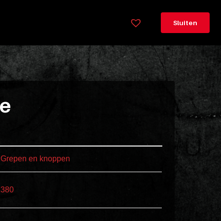
×
Legenda
Sluiten
Greeploos
78cm
hoog
Lorem
ie
ipsum
dolor
sit
amet
Grepen en knoppen
consectetur,
adipisicing
elit.
380
Veniam
cum