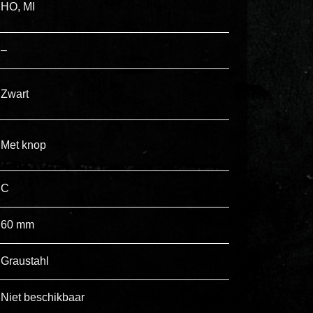
HO, MI
ex
vero
animi
–
dolore
explicabo
Zwart
tenetur
voluptatibus
quidem
Met knop
illo
rerum
C
unde
inventore
60 mm
enim
ipsum
Graustahl
optio
quo,
Niet beschikbaar
delectus