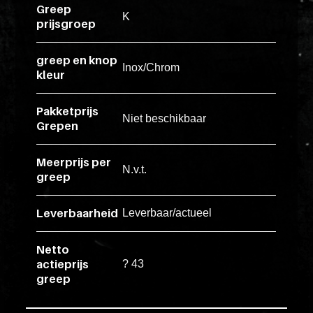
Greep
K
esse
prijsgroep
ipsam
perferendi
greep en knop
Inox/Chrom
kleur
Title
Pakketprijs
Niet beschikbaar
Lorem
Grepen
ipsum
Meerprijs per
dolor
N.v.t.
greep
sit
amet
Leverbaarheid
Leverbaar/actueel
consectet
adipisicin
Netto
elit.
actieprijs
? 43
Veniam
greep
cum