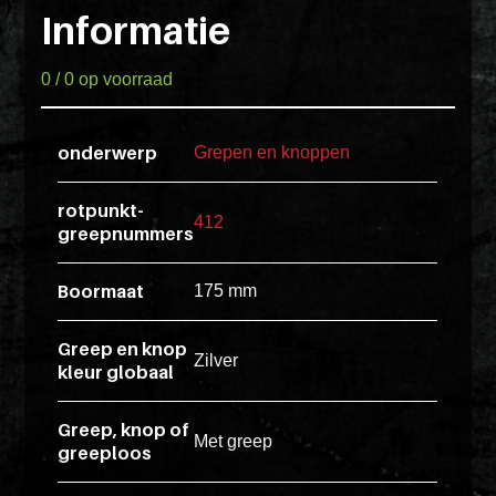
Pakketten
ex
Informatie
vero
Glaskasten
animi
0 / 0 op voorraad
dolore
Productstandaard
explicabo
onderwerp
Grepen en knoppen
tenetur
voluptati
rotpunkt-
412
Producten
quidem
greepnummers
zoeken
illo
rerum
Boormaat
175 mm
unde
Login
POS
inventore
Greep en knop
Zilver
kleur globaal
enim
ipsum
Greep, knop of
optio
Met greep
greeploos
quo,
delectus