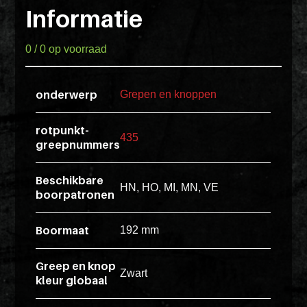
Pakketten
ex
Informatie
vero
Glaskasten
animi
0 / 0 op voorraad
dolore
Productstandaard
explicabo
onderwerp
Grepen en knoppen
tenetur
voluptati
rotpunkt-
435
Producten
quidem
greepnummers
zoeken
illo
rerum
Beschikbare
HN, HO, MI, MN, VE
boorpatronen
unde
Login
POS
inventore
Boormaat
192 mm
enim
ipsum
Greep en knop
optio
Zwart
kleur globaal
quo,
delectus