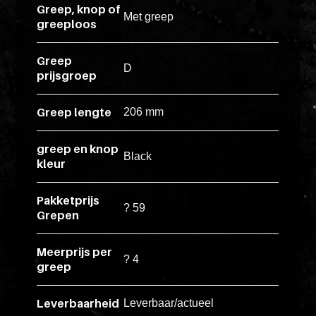
Greep, knop of
Met greep
esse
greeploos
ipsam
perferendi
Greep
D
prijsgroep
Title
Greep lengte
206 mm
Lorem
ipsum
greep en knop
Black
kleur
dolor
sit
Pakketprijs
amet
? 59
Grepen
consectet
adipisicin
Meerprijs per
elit.
? 4
greep
Veniam
cum
Leverbaarheid
Leverbaar/actueel