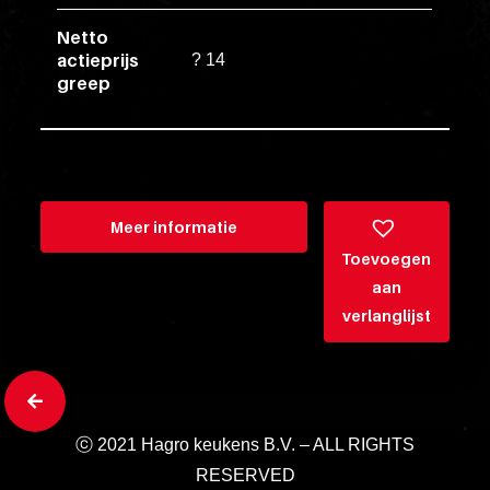
ex
vero
Netto
actieprijs
animi
? 14
greep
dolore
explicabo
tenetur
voluptati
quidem
Meer informatie
illo
Toevoegen
rerum
aan
unde
verlanglijst
inventore
enim
ipsum
optio
quo,
ⓒ 2021 Hagro keukens B.V. – ALL RIGHTS
delectus
RESERVED