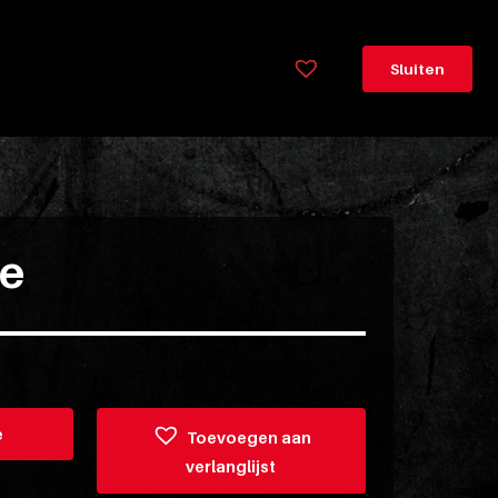
×
Legenda
Sluiten
Greeploos
78cm
hoog
Lorem
ipsum
ie
dolor
sit
amet
consectetur,
adipisicing
elit.
e
Toevoegen aan
Veniam
verlanglijst
cum