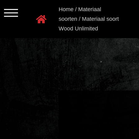
Ga
Home
/
Materiaal
naar
soorten
/
Materiaal soort
inhoud
Wood Unlimited
Programmas
Kastkleuren
Ladensystemen
Greeploos
Grepen
en
knoppen