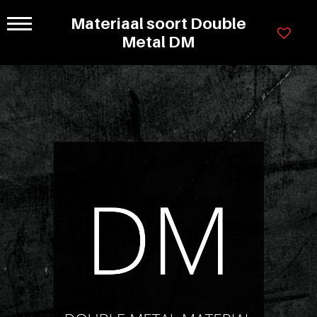
Ga
Materiaal soort Double
×
naar
Legenda
Programmas
Metal DM
inhoud
Kastkleuren
Greepl
78cm
Ladensystemen
hoog
Greeploos
Lorem
ipsum
Grepen
dolor
sit
en
amet
knoppen
consectet
adipisicin
Materiaal
elit.
Veniam
soorten
cum