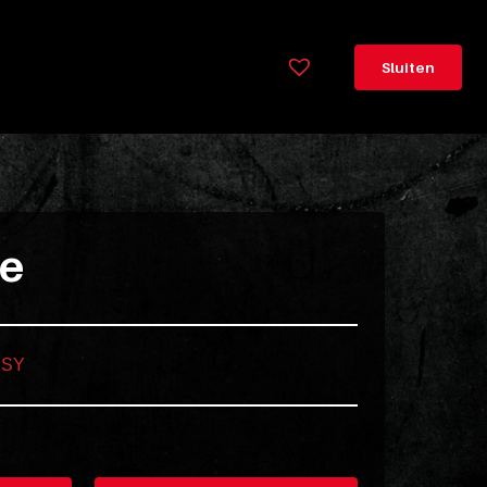
×
Legenda
Sluiten
Greeploos
78cm
hoog
Lorem
ipsum
ie
dolor
sit
amet
consectetur,
SY
adipisicing
elit.
Veniam
cum