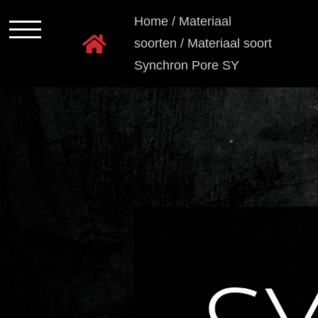
Ga
Home
/
Materiaal
naar
soorten
/
Materiaal soort
inhoud
Synchron Pore SY
Programmas
Kastkleuren
Ladensystemen
Greeploos
Grepen
en
knoppen