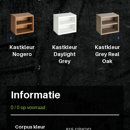
Pakketten
ex
vero
Glaskasten
animi
dolore
Productstandaard
explicabo
tenetur
Kastkleur
Kastkleur
Kastkleur
voluptati
Nogero
Daylight
Grey Real
Producten
quidem
Grey
Oak
zoeken
illo
rerum
unde
Login
POS
inventore
Informatie
enim
ipsum
0 / 0 op voorraad
optio
quo,
Corpus kleur
delectus
815 GRIGIO