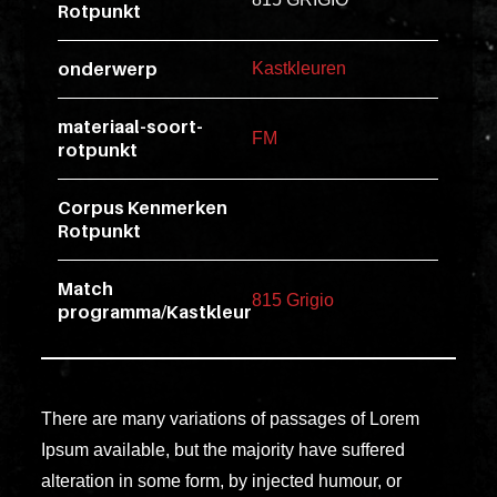
Rotpunkt
esse
ipsam
onderwerp
Kastkleuren
perferendi
materiaal-soort-
FM
rotpunkt
Title
Lorem
Corpus Kenmerken
ipsum
Rotpunkt
dolor
Match
sit
815 Grigio
programma/Kastkleur
amet
consectet
adipisicin
elit.
There are many variations of passages of Lorem
Veniam
Ipsum available, but the majority have suffered
cum
alteration in some form, by injected humour, or