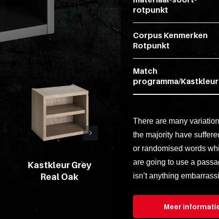
rotpunkt
Corpus Kenmerken
Rotpunkt
Match
programma/Kastkleur
There are many variation
the majority have suffere
or randomised words which
are going to use a passa
Kastkleur Grey
Kastkleur Grigio
isn’t anything embarrassi
Real Oak
B
Meer informati