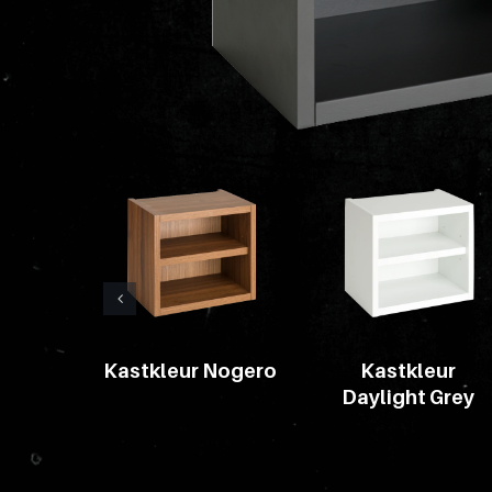
Materiaal
soorten
Pakketten
Glaskasten
Productstandaard
Producten
zoeken
Kastkleur Nogero
Kastkleur
Daylight Grey
Login
POS