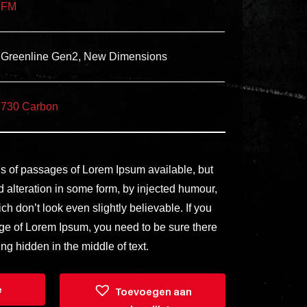
FM
ex
vero
animi
Greenline Gen2, New Dimensions
dolore
explicabo
tenetur
730 Carbon
voluptatibus
quidem
illo
s of passages of Lorem Ipsum available, but
rerum
d alteration in some form, by injected humour,
unde
 don’t look even slightly believable. If you
inventore
ge of Lorem Ipsum, you need to be sure there
Kastkleur
Kastkleur Old
Kastk
enim
ng hidden in the middle of text.
ardolia Real Oak
Wild Oak
Wi
ipsum
optio
quo,
e
Toevoegen aan
delectus