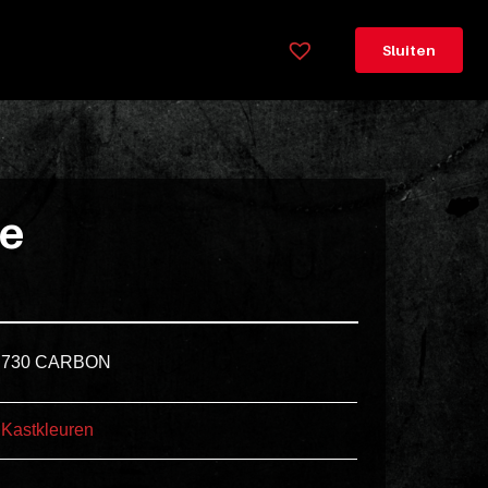
×
Legenda
Sluiten
Greeploos
78cm
hoog
Lorem
ie
ipsum
dolor
sit
amet
consectetur,
730 CARBON
adipisicing
elit.
Kastkleuren
Veniam
cum