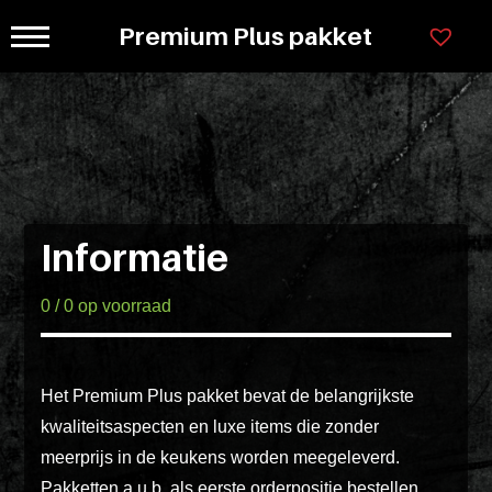
Ga
Premium Plus pakket
×
naar
Legenda
Programmas
inhoud
Kastkleuren
Greepl
78cm
Ladensystemen
hoog
Greeploos
Lorem
ipsum
Informatie
Grepen
dolor
sit
en
0 / 0 op voorraad
amet
knoppen
consectet
adipisicin
Het Premium Plus pakket bevat de belangrijkste
Materiaal
elit.
kwaliteitsaspecten en luxe items die zonder
Veniam
soorten
meerprijs in de keukens worden meegeleverd.
cum
Pakketten a.u.b. als eerste orderpositie bestellen.