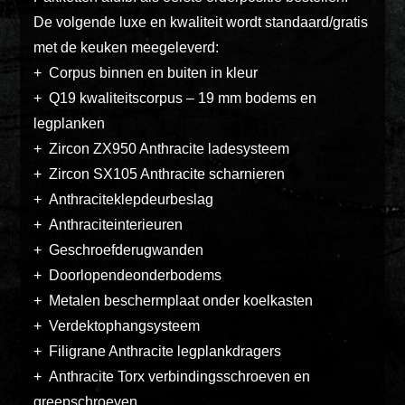
Pakketten
ex
De volgende luxe en kwaliteit wordt standaard/gratis
vero
met de keuken meegeleverd:
Glaskasten
animi
+ Corpus binnen en buiten in kleur
dolore
Productstandaard
+ Q19 kwaliteitscorpus – 19 mm bodems en
explicabo
legplanken
tenetur
+ Zircon ZX950 Anthracite ladesysteem
voluptati
+ Zircon SX105 Anthracite scharnieren
Producten
quidem
zoeken
+ Anthraciteklepdeurbeslag
illo
+ Anthraciteinterieuren
rerum
+ Geschroefderugwanden
unde
Login
POS
+ Doorlopendeonderbodems
inventore
+ Metalen beschermplaat onder koelkasten
enim
+ Verdektophangsysteem
ipsum
+ Filigrane Anthracite legplankdragers
optio
+ Anthracite Torx verbindingsschroeven en
quo,
greepschroeven
delectus