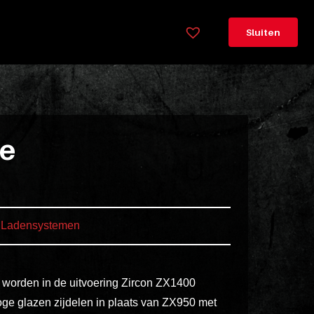
×
Legenda
Sluiten
Greeploos
78cm
hoog
Lorem
ie
ipsum
dolor
sit
amet
Ladensystemen
consectetur,
adipisicing
elit.
n worden in de uitvoering Zircon ZX1400
Veniam
ge glazen zijdelen in plaats van ZX950 met
cum