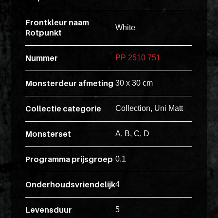
Pakketten
ex
vero
Frontkleur naam
Glaskasten
White
Rotpunkt
animi
dolore
Productstandaard
Nummer
PP 2510 751
explicabo
tenetur
Monsterdeur afmeting
30 x 30 cm
voluptati
Producten
quidem
zoeken
Collectie categorie
Collection, Uni Matt
illo
rerum
Monsterset
A, B, C, D
unde
Login
POS
inventore
Programma prijsgroep
0.1
enim
ipsum
Onderhoudsvriendelijk
4
optio
quo,
Levensduur
5
delectus