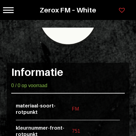
Ga
Zerox FM – White
×
naar
Legenda
Programmas
inhoud
Kastkleuren
Greepl
78cm
Ladensystemen
hoog
Greeploos
Lorem
ipsum
Informatie
Grepen
dolor
sit
en
0 / 0 op voorraad
amet
knoppen
consectet
materiaal-soort-
adipisicin
FM
Materiaal
rotpunkt
elit.
Veniam
soorten
kleurnummer-front-
751
cum
rotpunkt