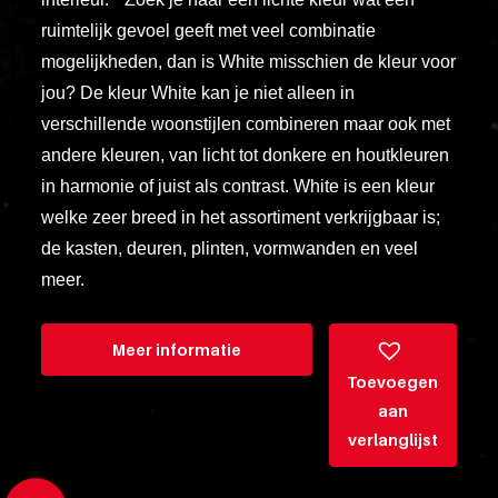
esse
ruimtelijk gevoel geeft met veel combinatie
ipsam
mogelijkheden, dan is White misschien de kleur voor
perferendi
jou? De kleur White kan je niet alleen in
verschillende woonstijlen combineren maar ook met
Title
andere kleuren, van licht tot donkere en houtkleuren
Lorem
in harmonie of juist als contrast. White is een kleur
ipsum
welke zeer breed in het assortiment verkrijgbaar is;
dolor
de kasten, deuren, plinten, vormwanden en veel
sit
meer.
amet
consectet
Meer informatie
adipisicin
Toevoegen
elit.
aan
Veniam
verlanglijst
cum
ex