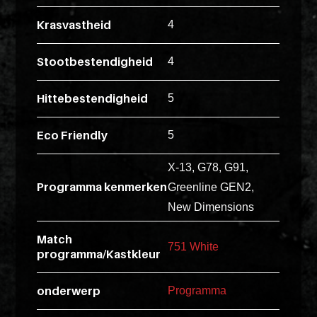
esse
Krasvastheid
4
ipsam
perferendi
Stootbestendigheid
4
Hittebestendigheid
5
Title
Lorem
Eco Friendly
5
ipsum
dolor
X-13, G78, G91,
sit
Programma kenmerken
Greenline GEN2,
amet
New Dimensions
consectet
Match
adipisicin
751 White
programma/Kastkleur
elit.
Veniam
onderwerp
Programma
cum