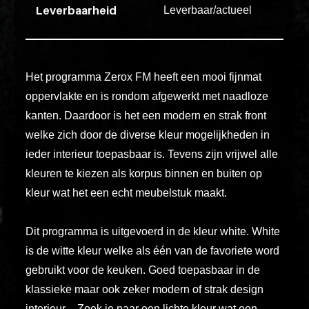
ex
Leverbaarheid
Leverbaar/actueel
vero
animi
dolore
explicabo
Het programma Zerox FM heeft een mooi fijnmat
tenetur
oppervlakte en is rondom afgewerkt met naadloze
voluptati
kanten. Daardoor is het een modern en strak front
quidem
welke zich door de diverse kleur mogelijkheden in
illo
ieder interieur toepasbaar is. Tevens zijn vrijwel alle
rerum
kleuren te kiezen als korpus binnen en buiten op
unde
kleur wat het een echt meubelstuk maakt.
inventore
enim
Dit programma is uitgevoerd in de kleur white. White
ipsum
is de witte kleur welke als één van de favoriete word
optio
gebruikt voor de keuken. Goed toepasbaar in de
quo,
klassieke maar ook zeker modern of strak design
delectus
interieur. Zoek je naar een lichte kleur wat een