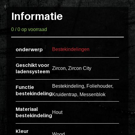
Pakketten
ex
vero
Informatie
Glaskasten
animi
dolore
0 / 0 op voorraad
Productstandaard
explicabo
tenetur
onderwerp
Bestekindelingen
voluptati
Producten
quidem
Geschikt voor
zoeken
Zircon, Zircon City
illo
ladensysteem
rerum
unde
Login
Bestekindeling, Foliehouder,
Functie
POS
bestekindeling
inventore
Kruidentrap, Messenblok
enim
Materiaal
ipsum
Hout
bestekindeling
optio
quo,
Kleur
delectus
Wood