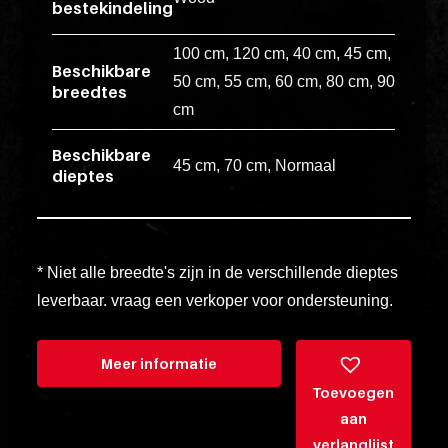
bestekindeling
esse
ipsam
100 cm, 120 cm, 40 cm, 45 cm,
Beschikbare
perferendi
50 cm, 55 cm, 60 cm, 80 cm, 90
breedtes
cm
Title
Beschikbare
45 cm, 70 cm, Normaal
dieptes
Lorem
ipsum
dolor
sit
* Niet alle breedte's zijn in de verschillende dieptes
amet
leverbaar. vraag een verkoper voor ondersteuning.
consectet
adipisicin
Meer informatie
elit.
Toevoegen
Veniam
aan
cum
verlanglijst