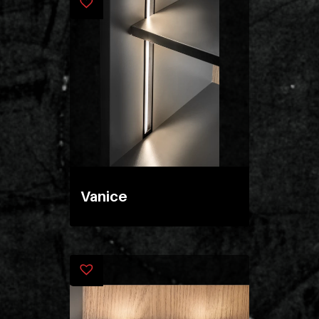
esse
ipsam
perferendi
Title
Lorem
ipsum
dolor
sit
Vanice
amet
consectet
adipisicin
elit.
Veniam
cum