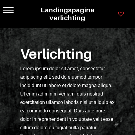
Ga
Landingspagina
×
naar
Legenda
Programmas
verlichting
inhoud
Kastkleuren
Greepl
78cm
Ladensystemen
hoog
Verlichting
Greeploos
Lorem
ipsum
Lorem ipsum dolor sit amet, consectetur
Grepen
dolor
adipiscing elit, sed do eiusmod tempor
sit
en
incididunt ut labore et dolore magna aliqua.
amet
Ut enim ad minim veniam, quis nostrud
knoppen
consectet
exercitation ullamco laboris nisi ut aliquip ex
adipisicin
Materiaal
ea commodo consequat. Duis aute irure
elit.
dolor in reprehenderit in voluptate velit esse
Veniam
soorten
cillum dolore eu fugiat nulla pariatur.
cum