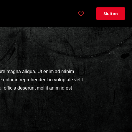
×
Legenda
Sluiten
Greeploos
78cm
hoog
Lorem
ipsum
olore magna aliqua. Ut enim ad minim
dolor
dolor in reprehenderit in voluptate velit
sit
i officia deserunt mollit anim id est
amet
consectetur,
adipisicing
elit.
Veniam
cum