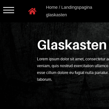
Ga
Home
/
Landingspagina
naar
glaskasten
inhoud
Programmas
Kastkleuren
Glaskasten
Ladensystemen
Lorem ipsum dolor sit amet, consectetur a
Greeploos
veniam, quis nostrud exercitation ullamco 
esse cillum dolore eu fugiat nulla pariatur
Grepen
laborum.
en
knoppen